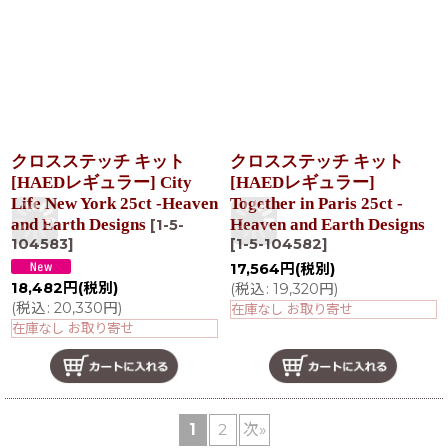
クロスステッチ キット
クロスステッチ キット
[HAEDレギュラー] City
[HAEDレギュラー]
Life New York 25ct -Heaven
Together in Paris 25ct -
and Earth Designs
Heaven and Earth Designs
[
1-5-
104583
]
[
1-5-104582
]
17,564
円
(税別)
18,482
円
(税別)
(
税込
:
19,320
円
)
(
税込
:
20,330
円
)
在庫なし お取り寄せ
在庫なし お取り寄せ
1
2
次
»