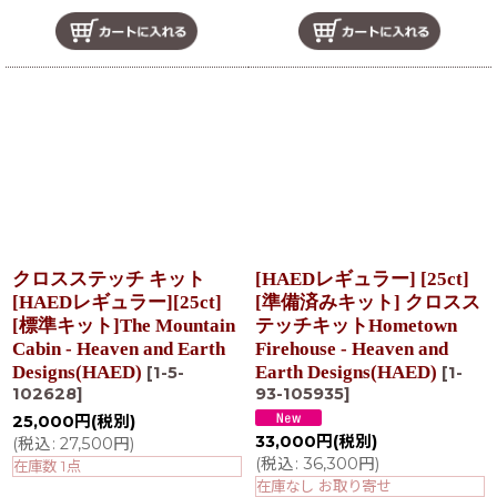
クロスステッチ キット
[HAEDレギュラー] [25ct]
[HAEDレギュラー][25ct]
[準備済みキット] クロスス
[標準キット]The Mountain
テッチキットHometown
Cabin - Heaven and Earth
Firehouse - Heaven and
Designs(HAED)
Earth Designs(HAED)
[
1-5-
[
1-
102628
]
93-105935
]
25,000
円
(税別)
33,000
円
(税別)
(
税込
:
27,500
円
)
(
税込
:
36,300
円
)
在庫数 1点
在庫なし お取り寄せ