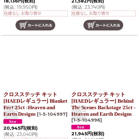
18,136
円
(税別)
21,582
円
(税別)
(
税込
:
19,950
円
)
(
税込
:
23,740
円
)
在庫なし お取り寄せ
在庫なし お取り寄せ
クロスステッチ キット
クロスステッチ キット
[HAEDレギュラー] Blanket
[HAEDレギュラー] Behind
Fort 25ct -Heaven and
The Scenes Backstage 25ct -
Earth Designs
Heaven and Earth Designs
[
1-5-104997
]
[
1-5-104996
]
20,945
円
(税別)
21,945
円
(税別)
(
税込
:
23,040
円
)