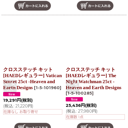
クロスステッチ キット
クロスステッチ キット
[HAEDレギュラー] Vatican
[HAEDレギュラー] The
Sunset 25ct -Heaven and
Night Watchman 25ct -
Earth Designs
Heaven and Earth Designs
[
1-5-101960
]
[
1-5-100285
]
19,291
円
(税別)
25,436
円
(税別)
(
税込
:
21,220
円
)
(
税込
:
27,980
円
)
在庫なし お取り寄せ
在庫数 1点