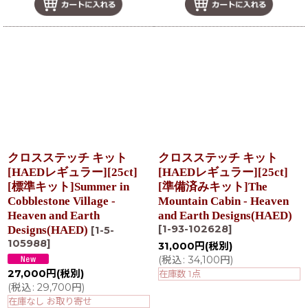
クロスステッチ キット
クロスステッチ キット
[HAEDレギュラー][25ct]
[HAEDレギュラー][25ct]
[標準キット]Summer in
[準備済みキット]The
Cobblestone Village -
Mountain Cabin - Heaven
Heaven and Earth
and Earth Designs(HAED)
[
1-93-102628
]
Designs(HAED)
[
1-5-
105988
]
31,000
円
(税別)
(
税込
:
34,100
円
)
27,000
円
(税別)
在庫数 1点
(
税込
:
29,700
円
)
在庫なし お取り寄せ