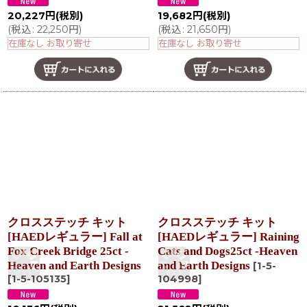
20,227
円
(税別)
19,682
円
(税別)
(
税込
:
22,250
円
)
(
税込
:
21,650
円
)
在庫なし お取り寄せ
在庫なし お取り寄せ
クロスステッチ キット
クロスステッチ キット
[HAEDレギュラー] Fall at
[HAEDレギュラー] Raining
Fox Creek Bridge 25ct -
Cats and Dogs25ct -Heaven
Heaven and Earth Designs
and Earth Designs
[
1-5-
[
1-5-105135
]
104998
]