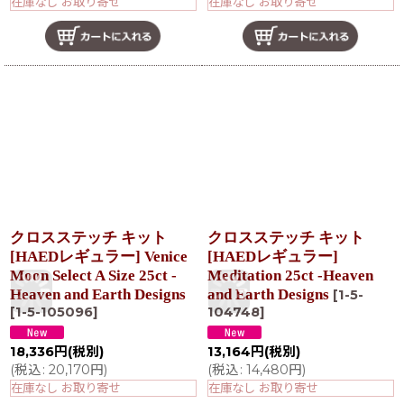
在庫なし お取り寄せ
在庫なし お取り寄せ
クロスステッチ キット
クロスステッチ キット
[HAEDレギュラー] Venice
[HAEDレギュラー]
Moon Select A Size 25ct -
Meditation 25ct -Heaven
Heaven and Earth Designs
and Earth Designs
[
1-5-
[
1-5-105096
]
104748
]
18,336
円
(税別)
13,164
円
(税別)
(
税込
:
20,170
円
)
(
税込
:
14,480
円
)
在庫なし お取り寄せ
在庫なし お取り寄せ