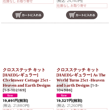
(
税込
:
24,140
円
)
在庫なし お取り寄せ
在庫なし お取り寄せ
クロスステッチ キット
クロスステッチ キット
[HAEDレギュラー]
[HAEDレギュラー] As The
Clocktower Cottage 25ct -
World Turns 25ct -Heaven
Heaven and Earth Designs
and Earth Designs
[
1-5-
[
1-5-102169
]
104986
]
19,891
円
(税別)
19,327
円
(税別)
(
税込
:
21,880
円
)
(
税込
:
21,260
円
)