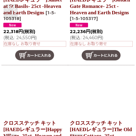
at St Basils- 25ct -Heaven
Gate Romance- 25ct -
and Earth Designs
Heaven and Earth Designs
[
1-5-
105318
]
[
1-5-105317
]
22,318
円
(税別)
22,236
円
(税別)
(
税込
:
24,550
円
)
(
税込
:
24,460
円
)
在庫なし お取り寄せ
在庫なし お取り寄せ
クロスステッチ キット
クロスステッチ キット
[HAEDレギュラー]Happy
[HAEDレギュラー]The Old
Village- 25ct -Heaven and
Stone Cottage- 25ct -