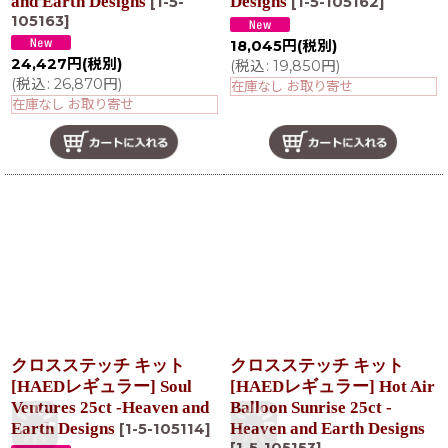
and Earth Designs
Designs
[
1-5-
[
1-5-105162
]
105163
]
18,045
円
(税別)
24,427
円
(税別)
(
税込
:
19,850
円
)
(
税込
:
26,870
円
)
在庫なし お取り寄せ
在庫なし お取り寄せ
クロスステッチ キット
クロスステッチ キット
[HAEDレギュラー] Soul
[HAEDレギュラー] Hot Air
Ventures 25ct -Heaven and
Balloon Sunrise 25ct -
Earth Designs
Heaven and Earth Designs
[
1-5-105114
]