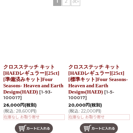
1
2
次
»
在庫あり
並び順
:
絞り込む
クロスステッチ キット
クロスステッチ キット
[HAEDレギュラー][25ct]
[HAEDレギュラー][25ct]
[準備済みキット]Four
[標準キット]Four Seasons-
Seasons- Heaven and Earth
Heaven and Earth
Designs(HAED)
Designs(HAED)
[
1-93-
[
1-5-
100017
]
100017
]
26,000
円
(税別)
20,000
円
(税別)
(
税込
:
28,600
円
)
(
税込
:
22,000
円
)
在庫なし お取り寄せ
在庫なし お取り寄せ