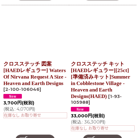
クロスステッチ 図案
クロスステッチ キット
[HAEDレギュラー] Waters
[HAEDレギュラー][25ct]
Of Nirvana Request A Size -
[準備済みキット]Summer
Heaven and Earth Designs
in Cobblestone Village -
[
2-100-106046
]
Heaven and Earth
Designs(HAED)
[
1-93-
105988
]
3,700
円
(税別)
(
税込
:
4,070
円
)
在庫なし お取り寄せ
33,000
円
(税別)
(
税込
:
36,300
円
)
在庫なし お取り寄せ