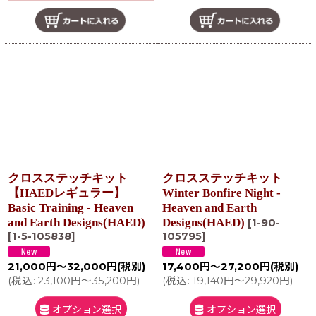
クロスステッチキット
クロスステッチキット
【HAEDレギュラー】
Winter Bonfire Night -
Basic Training - Heaven
Heaven and Earth
and Earth Designs(HAED)
Designs(HAED)
[
1-90-
[
1-5-105838
]
105795
]
21,000
円
～32,000
円
(税別)
17,400
円
～27,200
円
(税別)
(
税込
:
23,100
円
～35,200
円
)
(
税込
:
19,140
円
～29,920
円
)
オプション選択
オプション選択