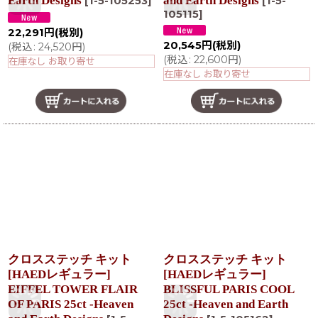
Earth Designs
and Earth Designs
[
1-5-105253
]
[
1-5-
105115
]
22,291
円
(税別)
20,545
円
(税別)
(
税込
:
24,520
円
)
(
税込
:
22,600
円
)
在庫なし お取り寄せ
在庫なし お取り寄せ
クロスステッチ キット
クロスステッチ キット
[HAEDレギュラー]
[HAEDレギュラー]
EIFFEL TOWER FLAIR
BLISSFUL PARIS COOL
OF PARIS 25ct -Heaven
25ct -Heaven and Earth