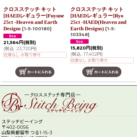
クロスステッチ キット
クロスステッチ キット
[HAEDレギュラー]Fuyune
[HAEDレギュラー]Ryo
25ct -Heaven and Earth
25ct -HAED(Heaven and
Designs
Earth Designs)
[
1-5-100180
]
[
1-5-
103348
]
21,564
円
(税別)
15,820
円
(税別)
(
税込
:
23,720
円
)
(
税込
:
17,402
円
)
在庫なし お取り寄せ
在庫なし お取り寄せ
ステッチビーイング
〒402-0056
山梨県都留市 つる1-15-3