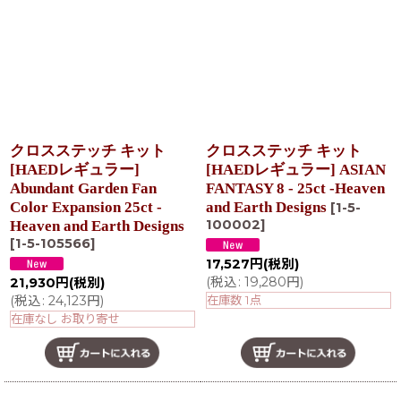
在庫あり
並び順
:
絞り込む
クロスステッチ キット
クロスステッチ キット
[HAEDレギュラー]
[HAEDレギュラー] ASIAN
Abundant Garden Fan
FANTASY 8 - 25ct -Heaven
Color Expansion 25ct -
and Earth Designs
[
1-5-
100002
]
Heaven and Earth Designs
[
1-5-105566
]
17,527
円
(税別)
(
税込
:
19,280
円
)
21,930
円
(税別)
(
税込
:
24,123
円
)
在庫数 1点
在庫なし お取り寄せ