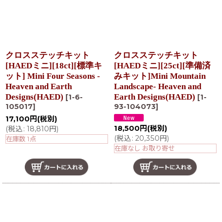
クロスステッチキット
クロスステッチキット
[HAEDミニ][18ct][標準キ
[HAEDミニ][25ct][準備済
ット] Mini Four Seasons -
みキット]Mini Mountain
Heaven and Earth
Landscape- Heaven and
Designs(HAED)
Earth Designs(HAED)
[
1-6-
[
1-
105017
]
93-104073
]
17,100
円
(税別)
18,500
円
(税別)
(
税込
:
18,810
円
)
(
税込
:
20,350
円
)
在庫数 1点
在庫なし お取り寄せ