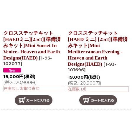
クロスステッチキット
クロスステッチキット
[HAEDミニ][25ct][準備済
[HAED ミニ] [25ct][準備済
みキット]Mini Sunset In
みキット]Mini
Venice- Heaven and Earth
Mediterranean Evening -
Designs(HAED)
Heaven and Earth
[
1-93-
102077
]
Designs(HAED)
[
1-93-
101696
]
19,000
円
(税別)
19,000
円
(税別)
(
税込
:
20,900
円
)
(
税込
:
20,900
円
)
在庫なし お取り寄せ
在庫数 1点