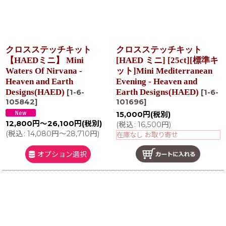
クロスステッチキット
クロスステッチキット
【HAEDミニ】 Mini
[HAED ミニ] [25ct][標準キ
Waters Of Nirvana -
ット]Mini Mediterranean
Heaven and Earth
Evening - Heaven and
Designs(HAED)
Earth Designs(HAED)
[
1-6-
[
1-6-
105842
]
101696
]
15,000
円
(税別)
12,800
円
～26,100
円
(税別)
(
税込
:
16,500
円
)
(
税込
:
14,080
円
～28,710
円
)
在庫なし お取り寄せ
オプション選択