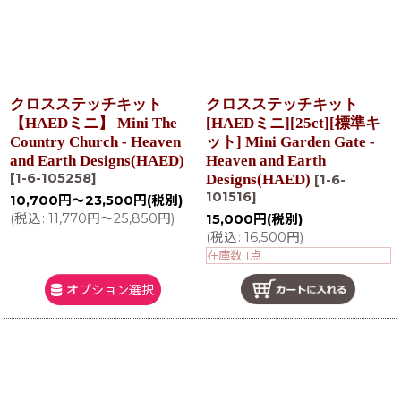
クロスステッチキット
クロスステッチキット
【HAEDミニ】 Mini The
[HAEDミニ][25ct][標準キ
Country Church - Heaven
ット] Mini Garden Gate -
and Earth Designs(HAED)
Heaven and Earth
[
1-6-105258
]
Designs(HAED)
[
1-6-
101516
]
10,700
円
～23,500
円
(税別)
(
税込
:
11,770
円
～25,850
円
)
15,000
円
(税別)
(
税込
:
16,500
円
)
在庫数 1点
オプション選択