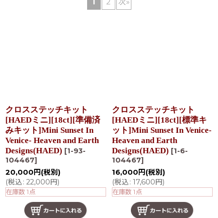
1
2
次
»
在庫あり
並び順
:
絞り込む
クロスステッチキット
クロスステッチキット
[HAEDミニ][18ct][準備済
[HAEDミニ][18ct][標準キ
みキット]Mini Sunset In
ット]Mini Sunset In Venice-
Venice- Heaven and Earth
Heaven and Earth
Designs(HAED)
Designs(HAED)
[
1-93-
[
1-6-
104467
]
104467
]
20,000
円
(税別)
16,000
円
(税別)
(
税込
:
22,000
円
)
(
税込
:
17,600
円
)
在庫数 1点
在庫数 1点