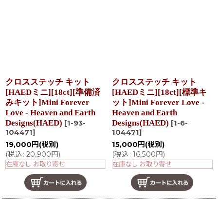
在庫あり
並び順
:
絞り込む
クロスステッチ キット
クロスステッチ キット
[HAEDミニ][18ct][準備済
[HAEDミニ][18ct][標準キ
みキット]Mini Forever
ット]Mini Forever Love -
Love - Heaven and Earth
Heaven and Earth
Designs(HAED)
Designs(HAED)
[
1-93-
[
1-6-
104471
]
104471
]
19,000
円
(税別)
15,000
円
(税別)
(
税込
:
20,900
円
)
(
税込
:
16,500
円
)
在庫なし お取り寄せ
在庫なし お取り寄せ