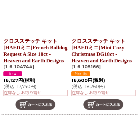
クロスステッチ キット
クロスステッチ キット
[HAEDミニ]French Bulldog
[HAEDミニ]Mini Cozy
Request A Size 18ct -
Christmas DG18ct -
Heaven and Earth Designs
Heaven and Earth Designs
[
1-6-104744
]
[
1-6-105166
]
16,127
円
(税別)
16,600
円
(税別)
(
税込
:
17,740
円
)
(
税込
:
18,260
円
)
在庫なし お取り寄せ
在庫なし お取り寄せ