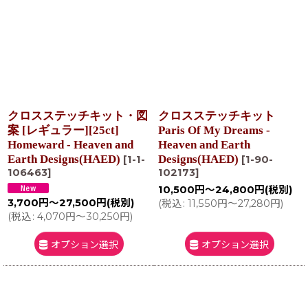
在庫あり
並び順
:
絞り込む
クロスステッチキット・図
クロスステッチキット
案 [レギュラー][25ct]
Paris Of My Dreams -
Homeward - Heaven and
Heaven and Earth
Earth Designs(HAED)
Designs(HAED)
[
1-1-
[
1-90-
106463
]
102173
]
10,500
円
～24,800
円
(税別)
3,700
円
～27,500
円
(税別)
(
税込
:
11,550
円
～27,280
円
)
(
税込
:
4,070
円
～30,250
円
)
オプション選択
オプション選択