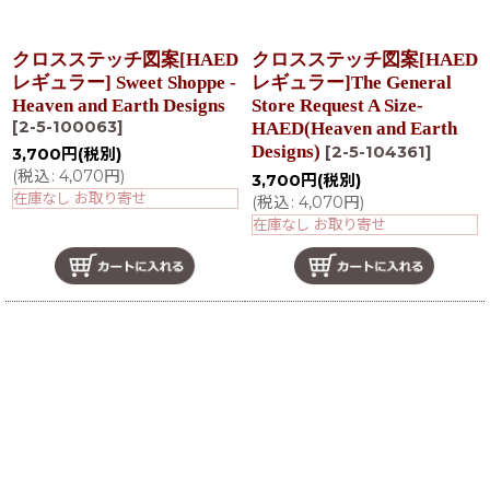
クロスステッチ図案[HAED
クロスステッチ図案[HAED
レギュラー] Sweet Shoppe -
レギュラー]The General
Heaven and Earth Designs
Store Request A Size-
[
2-5-100063
]
HAED(Heaven and Earth
Designs)
[
2-5-104361
]
3,700
円
(税別)
(
税込
:
4,070
円
)
3,700
円
(税別)
在庫なし お取り寄せ
(
税込
:
4,070
円
)
在庫なし お取り寄せ