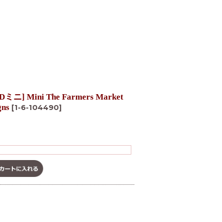
Mini The Farmers Market
gns
[
1-6-104490
]