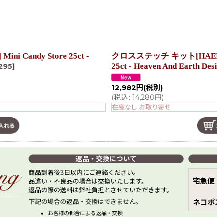
Candy Store 25ct -
クロスステッチ キット[HAEDミニ]M
25ct - Heaven And Earth Des
295
]
12,982
円
(税別)
(
税込
:
14,280
円
)
在庫なし お取り寄せ
返品・交換について
商品到着後3日以内にご連絡ください。
宅急便
品違い・不良品の場合は交換いたします。
返品の際の送料は弊社負担とさせていただきます。
下記の場合の返品・交換はできません。
ネコポ
お客様の都合による返品・交換