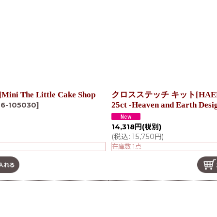
絞り込む
he Little Cake Shop
クロスステッチ キット[HAEDミニ] 
25ct -Heaven and Earth Desi
-6-105030
]
14,318
円
(税別)
(
税込
:
15,750
円
)
在庫数 1点