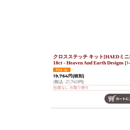
在庫あり
並び順
:
クロスステッチ キット[HAEDミニ]Mini T
18ct - Heaven And Earth Designs
[
1
19,764
円
(税別)
(
税込
:
21,740
円
)
在庫なし お取り寄せ