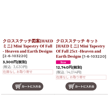
在庫あり
並び順
:
絞り込む
クロスステッチ図案[HAED
クロスステッチ キット
ミニ] Mini Tapestry Of Fall
[HAEDミニ] Mini Tapestry
- Heaven and Earth Designs
Of Fall 25ct -Heaven and
[
2-6-103220
]
Earth Designs
[
1-6-103220
]
3,300
円
(税別)
(
税込
:
3,630
円
)
12,740
円
(税別)
在庫なし お取り寄せ
(
税込
:
14,014
円
)
在庫なし お取り寄せ