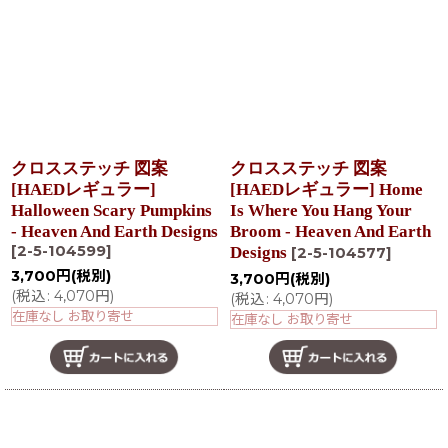
在庫あり
並び順
:
絞り込む
クロスステッチ 図案
クロスステッチ 図案
[HAEDレギュラー]
[HAEDレギュラー] Home
Halloween Scary Pumpkins
Is Where You Hang Your
- Heaven And Earth Designs
Broom - Heaven And Earth
[
2-5-104599
]
Designs
[
2-5-104577
]
3,700
円
(税別)
3,700
円
(税別)
(
税込
:
4,070
円
)
(
税込
:
4,070
円
)
在庫なし お取り寄せ
在庫なし お取り寄せ