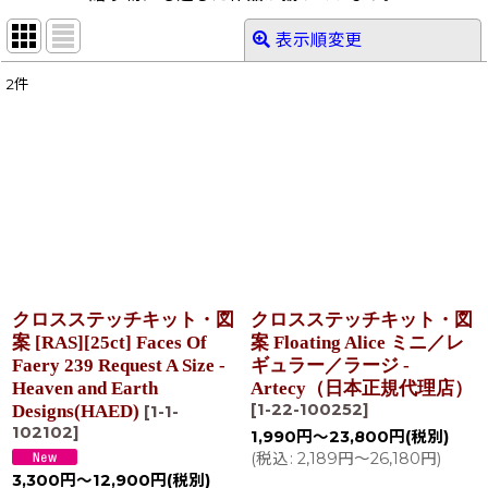
表示順変更
閉じる
2
件
表示数
:
在庫あり
並び順
:
絞り込む
クロスステッチキット・図
クロスステッチキット・図
案 [RAS][25ct] Faces Of
案 Floating Alice ミニ／レ
Faery 239 Request A Size -
ギュラー／ラージ -
Heaven and Earth
Artecy（日本正規代理店）
[
1-22-100252
]
Designs(HAED)
[
1-1-
102102
]
1,990
円
～23,800
円
(税別)
(
税込
:
2,189
円
～26,180
円
)
3,300
円
～12,900
円
(税別)