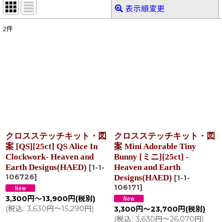
表示順変更
閉じる
2
件
表示数
:
在庫あり
並び順
:
絞り込む
クロスステッチキット・図
クロスステッチキット・図
案 [QS][25ct] QS Alice In
案 Mini Adorable Tiny
Clockwork- Heaven and
Bunny [ミニ][25ct] -
Earth Designs(HAED)
Heaven and Earth
[
1-1-
106726
]
Designs(HAED)
[
1-1-
106171
]
3,300
円
～13,900
円
(税別)
(
税込
:
3,630
円
～15,290
円
)
3,300
円
～23,700
円
(税別)
(
税込
:
3,630
円
～26,070
円
)