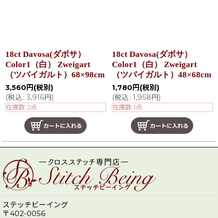
18ct Davosa(ダボサ）
18ct Davosa(ダボサ）
Color1（白） Zweigart
Color1（白） Zweigart
（ツバイガルト）68×98cm
（ツバイガルト）48×68cm
3,560
円
(税別)
1,780
円
(税別)
(
税込
:
3,916
円
)
(
税込
:
1,958
円
)
在庫数 2点
在庫数 1点
ステッチビーイング
〒402-0056