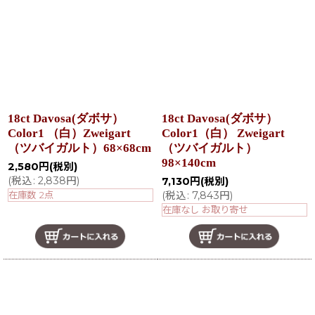
在庫あり
並び順
:
絞り込む
18ct Davosa(ダボサ）
18ct Davosa(ダボサ）
Color1 （白）Zweigart
Color1（白） Zweigart
（ツバイガルト）68×68cm
（ツバイガルト）
98×140cm
2,580
円
(税別)
(
税込
:
2,838
円
)
7,130
円
(税別)
在庫数 2点
(
税込
:
7,843
円
)
在庫なし お取り寄せ