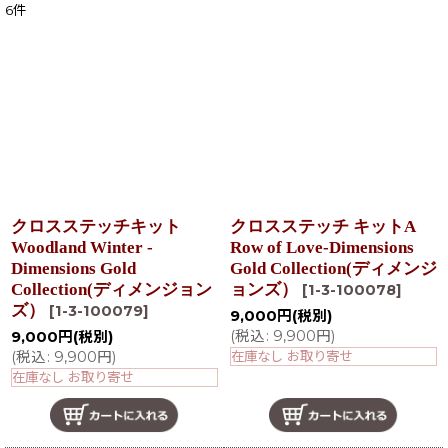
6
件
表示数
:
在庫あり
並び順
:
絞り込む
クロスステッチキット
クロスステッチ キットA
Woodland Winter -
Row of Love-Dimensions
Dimensions Gold
Gold Collection(ディメンジ
Collection(ディメンジョン
ョンズ）
[
1-3-100078
]
ズ）
[
1-3-100079
]
9,000
円
(税別)
(
税込
:
9,900
円
)
9,000
円
(税別)
(
税込
:
9,900
円
)
在庫なし お取り寄せ
在庫なし お取り寄せ