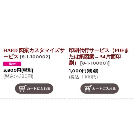
在庫あり
並び順
:
絞り込む
HAED 図案カスタマイズサ
印刷代行サービス（PDFま
ービス
たは紙図案→A4片面印
[
8-1-100002
]
刷）
[
8-1-100001
]
3,800
円
(税別)
1,000
円
(税別)
(
税込
:
4,180
円
)
(
税込
:
1,100
円
)