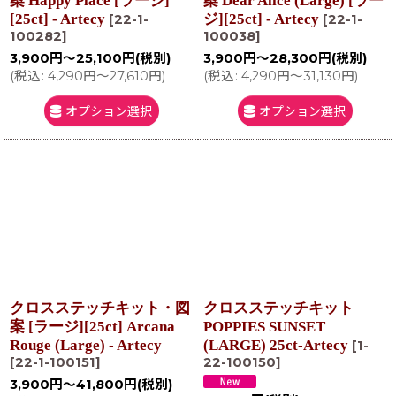
案 Happy Place [ラージ]
案 Dear Alice (Large) [ラー
[25ct] - Artecy
ジ][25ct] - Artecy
[
22-1-
[
22-1-
100282
]
100038
]
3,900
円
～25,100
円
(税別)
3,900
円
～28,300
円
(税別)
(
税込
:
4,290
円
～27,610
円
)
(
税込
:
4,290
円
～31,130
円
)
オプション選択
オプション選択
クロスステッチキット・図
クロスステッチキット
案 [ラージ][25ct] Arcana
POPPIES SUNSET
Rouge (Large) - Artecy
(LARGE) 25ct-Artecy
[
1-
[
22-1-100151
]
22-100150
]
3,900
円
～41,800
円
(税別)