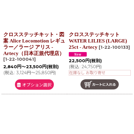
クロスステッチキット・図
クロスステッチキット
案 Alice Locomotion レギュ
WATER LILIES (LARGE)
ラー／ラージ アリス -
25ct - Artecy
[
1-22-100133
]
Artecy（日本正規代理店）
[
1-22-100041
]
22,500
円
(税別)
(
税込
:
24,750
円
)
2,840
円
～23,500
円
(税別)
(
税込
:
3,124
円
～25,850
円
)
在庫なし お取り寄せ
オプション選択