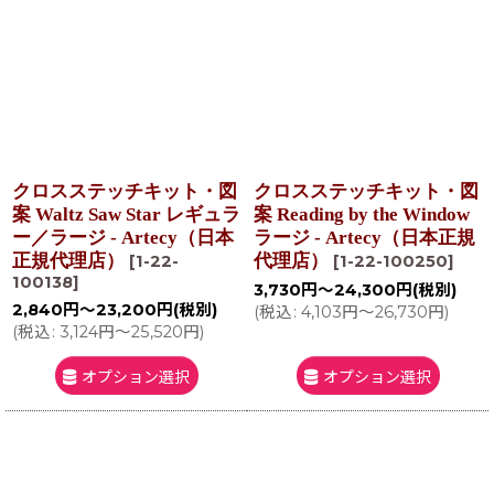
クロスステッチキット・図
クロスステッチキット・図
案 Waltz Saw Star レギュラ
案 Reading by the Window
ー／ラージ - Artecy（日本
ラージ - Artecy（日本正規
正規代理店）
代理店）
[
1-22-
[
1-22-100250
]
100138
]
3,730
円
～24,300
円
(税別)
2,840
円
～23,200
円
(税別)
(
税込
:
4,103
円
～26,730
円
)
(
税込
:
3,124
円
～25,520
円
)
オプション選択
オプション選択