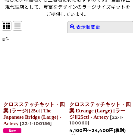
規代理店として、豊富なデザインのラージサイズキットを
ご提供しています。
表示順変更
閉じる
19
件
表示数
:
在庫あり
並び順
:
絞り込む
クロスステッチキット・図
クロスステッチキット・図
案 [ラージ][25ct] The
案 Etrange (Large) [ラー
Japanese Bridge (Large) -
ジ][25ct] - Artecy
[
22-1-
100060
]
Artecy
[
22-1-100156
]
4,100
円
～24,400
円
(税別)