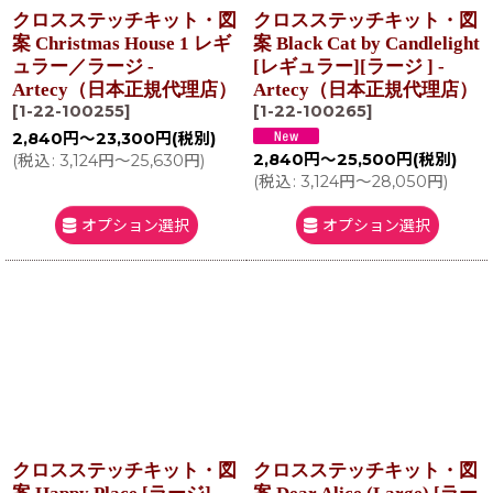
クロスステッチキット・図
クロスステッチキット・図
案 Christmas House 1 レギ
案 Black Cat by Candlelight
ュラー／ラージ -
[レギュラー][ラージ ] -
Artecy（日本正規代理店）
Artecy（日本正規代理店）
[
1-22-100255
]
[
1-22-100265
]
2,840
円
～23,300
円
(税別)
2,840
円
～25,500
円
(税別)
(
税込
:
3,124
円
～25,630
円
)
(
税込
:
3,124
円
～28,050
円
)
オプション選択
オプション選択
クロスステッチキット・図
クロスステッチキット・図