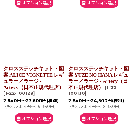
オプション選択
オプション選択
クロスステッチキット・図
クロスステッチキット・図
案 ALICE VIGNETTE レギ
案 YUZE NO HANA レギュ
ュラー／ラージ -
ラー／ラージ - Artecy（日
Artecy（日本正規代理店）
本正規代理店）
[
1-22-
[
1-22-100128
]
100130
]
2,840
円
～23,600
円
(税別)
2,840
円
～24,500
円
(税別)
(
税込
:
3,124
円
～25,960
円
)
(
税込
:
3,124
円
～26,950
円
)
オプション選択
オプション選択