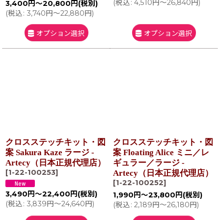
(
税込
:
4,510
円
～26,840
円
)
3,400
円
～20,800
円
(税別)
(
税込
:
3,740
円
～22,880
円
)
オプション選択
オプション選択
クロスステッチキット・図
クロスステッチキット・図
案 Sakura Kaze ラージ -
案 Floating Alice ミニ／レ
Artecy（日本正規代理店）
ギュラー／ラージ -
[
1-22-100253
]
Artecy（日本正規代理店）
[
1-22-100252
]
3,490
円
～22,400
円
(税別)
1,990
円
～23,800
円
(税別)
(
税込
:
3,839
円
～24,640
円
)
(
税込
:
2,189
円
～26,180
円
)