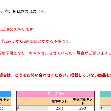
糸、布、針は含まれません。
でご注文を承ります。
約2週間から6週間ほどかかる予定です。
寄せ不可となり、キャンセルさせていただく場合がございます
場合は、どうぞお問い合わせください。掲載していない商品も
ミニ25ct
みキッ
準備済みキッ
標準キット
ト
ト
ct
布
25ct
25ct
布