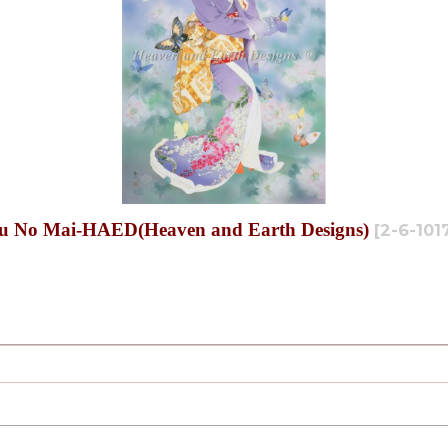
ai-HAED(Heaven and Earth Designs)
[
2-6-101