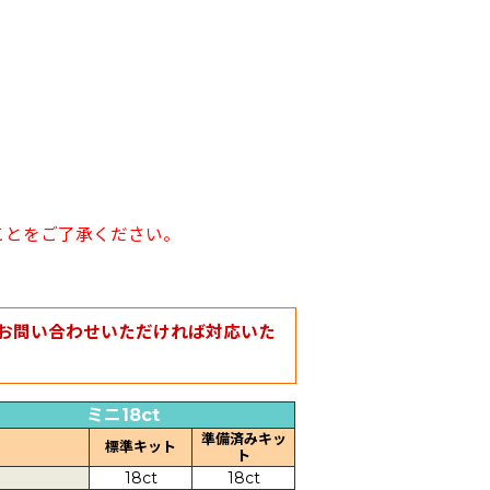
ことをご了承ください。
お問い合わせいただければ対応いた
ミニ18ct
準備済みキッ
標準キット
ト
18ct
18ct