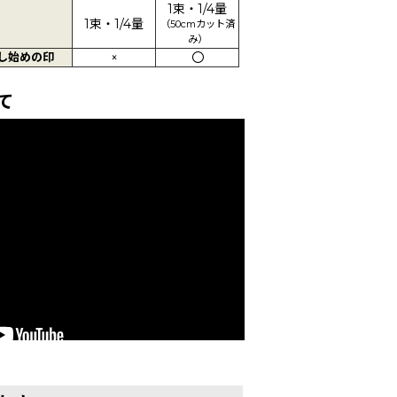
1束・1/4量
1束・1/4量
（50cmカット済
み）
し始めの印
×
〇
て