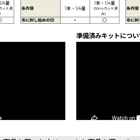
1/4量
1束・1/4量
糸内容
1束・1/4量
糸内容
mカット済
（50cmカット済
）
み）
〇
布に刺し始めの印
×
〇
布に刺
準備済みキットについ