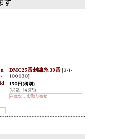
ます
n
DMC25番刺繍糸 30番
DMC25番刺繍糸 17番
[
3-1-
100030
]
100017
]
ャ
ki
130
円
(税別)
130
円
(税別)
(
税込
:
143
円
)
(
税込
:
143
円
)
在庫なし お取り寄せ
在庫なし お取り寄せ