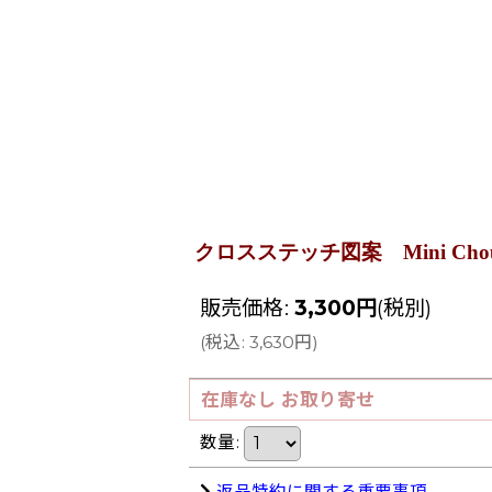
クロスステッチ図案 Mini Chou No M
販売価格
:
3,300
円
(税別)
(
税込
:
3,630
円
)
在庫なし お取り寄せ
数量
:
返品特約に関する重要事項