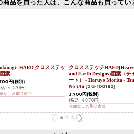
の商品を買った人は、こんな商品も買ってい
sukiuagi- HAED クロスステッ
クロスステッチHAED(Heave
図案
and Earth Designs)図案（チ
ート） - Haruyo Morita - Tsu
,700
円
(税別)
No Uta
[
2-5-100182
]
税込
:
4,070
円
)
庫なし お取り寄せ
3,700
円
(税別)
(
税込
:
4,070
円
)
在庫なし お取り寄せ