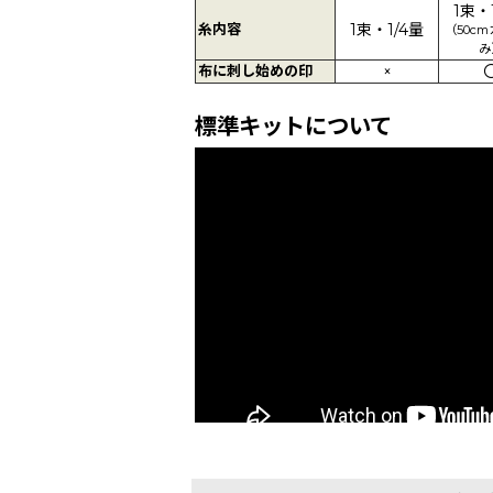
1束・
糸内容
1束・1/4量
（50c
み
布に刺し始めの印
×
標準キットについて