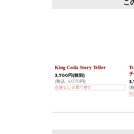
こ
King Coda Story Teller
T
チ
3,700
円
(税別)
(
税込
:
4,070
円
)
3
在庫なし お取り寄せ
(
在