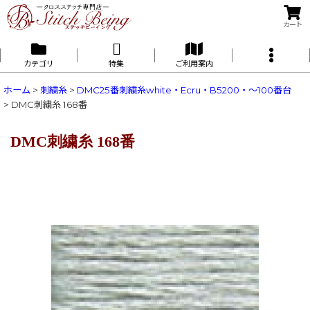
カート
カテゴリ
特集
ご利用案内
ホーム
>
刺繍糸
>
DMC25番刺繍糸white・Ecru・B5200・〜100番台
>
DMC刺繍糸 168番
DMC刺繍糸 168番