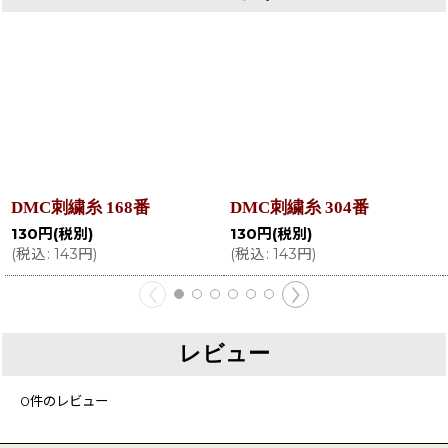
DMC刺繍糸 168番
DMC刺繍糸 304番
130
円
(税別)
130
円
(税別)
(
税込
:
143
円
)
(
税込
:
143
円
)
レビュー
0
件のレビュー