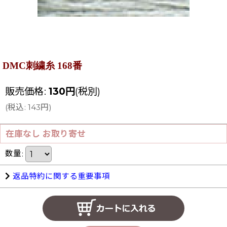
DMC刺繍糸 168番
販売価格
:
130
円
(税別)
(
税込
:
143
円
)
在庫なし お取り寄せ
数量
:
返品特約に関する重要事項