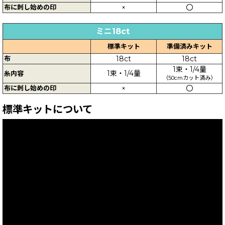
布に刺し始めの印
×
〇
ミニ18ct
標準キット
準備済みキット
布
18ct
18ct
1束・1/4量
1束・1/4量
糸内容
（50cmカット済み）
布に刺し始めの印
×
〇
標準キットについて