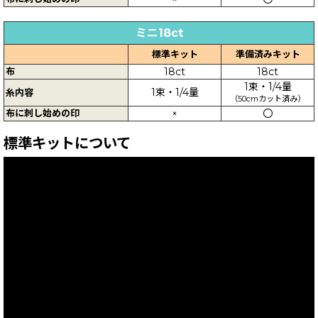
ミニ18ct
標準キット
準備済みキット
布
18ct
18ct
1束・1/4量
1束・1/4量
糸内容
（50cmカット済み）
布に刺し始めの印
×
〇
標準キットについて