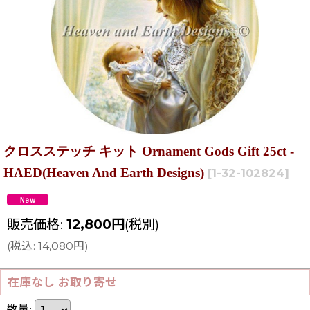
クロスステッチ キット Ornament Gods Gift 25ct -
HAED(Heaven And Earth Designs)
[
1-32-102824
]
販売価格
:
12,800
円
(税別)
(
税込
:
14,080
円
)
在庫なし お取り寄せ
数量
: