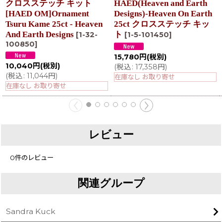
クロスステッチ キット
HAED(Heaven and Earth
[HAED OM]Ornament
Designs)-Heaven On Earth
Tsuru Kame 25ct - Heaven
25ct クロスステッチ キッ
And Earth Designs
ト
[
1-32-
[
1-5-101450
]
100850
]
15,780
円
(税別)
10,040
円
(税別)
(
税込
:
17,358
円
)
(
税込
:
11,044
円
)
在庫なし お取り寄せ
在庫なし お取り寄せ
レビュー
0
件のレビュー
関連グループ
Sandra Kuck