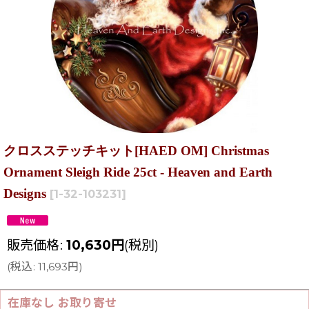
クロスステッチキット[HAED OM] Christmas
Ornament Sleigh Ride 25ct - Heaven and Earth
Designs
[
1-32-103231
]
販売価格
:
10,630
円
(税別)
(
税込
:
11,693
円
)
在庫なし お取り寄せ