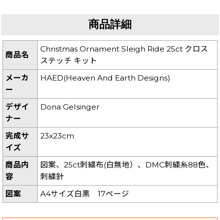
商品詳細
Christmas Ornament Sleigh Ride 25ct クロス
商品名
ステッチ キット
メーカ
HAED(Heaven And Earth Designs)
ー
デザイ
Dona Gelsinger
ナー
完成サ
23x23cm
イズ
商品内
図案、25ct刺繍布(白無地）、DMC刺繍糸88色、
容
刺繍針
図案
A4サイズ白黒 17ページ