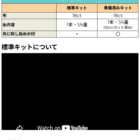
標準キット
準備済みキット
布
18ct
18ct
1束・1/4量
1束・1/4量
糸内容
（50cmカット済み）
布に刺し始めの印
×
〇
標準キットについて