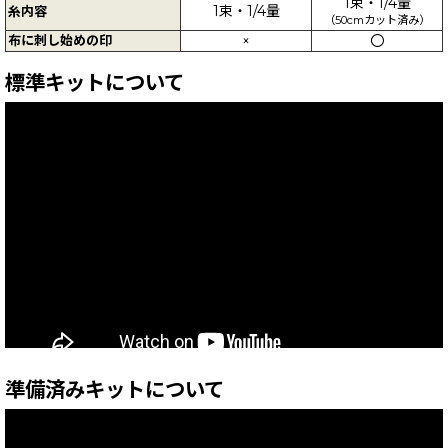
1束・1/4量
1束・1/4量
糸内容
（50cmカット済み）
布に刺し始めの印
×
〇
標準キットについて
準備済みキットについて