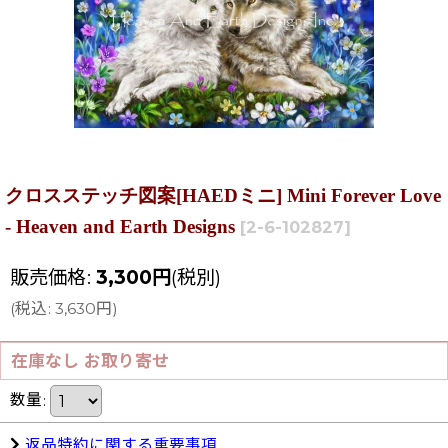
クロスステッチ図案[HAEDミニ] Mini Forever Love
- Heaven and Earth Designs
[
2-6-102827
]
販売価格
:
3,300
円
(税別)
(
税込
:
3,630
円
)
在庫なし お取り寄せ
数量
:
返品特約に関する重要事項