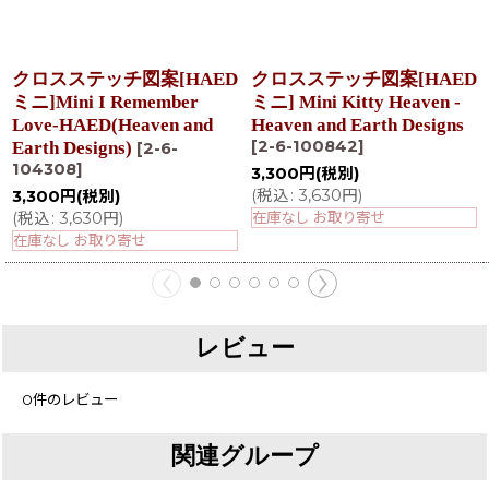
クロスステッチ図案[HAED
クロスステッチ図案[HAED
ミニ]Mini I Remember
ミニ] Mini Kitty Heaven -
Love-HAED(Heaven and
Heaven and Earth Designs
[
2-6-100842
]
Earth Designs)
[
2-6-
104308
]
3,300
円
(税別)
(
税込
:
3,630
円
)
3,300
円
(税別)
(
税込
:
3,630
円
)
在庫なし お取り寄せ
在庫なし お取り寄せ
レビュー
0
件のレビュー
関連グループ