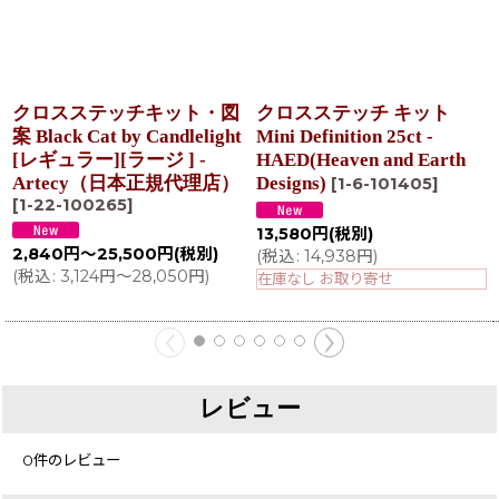
クロスステッチキット・図
クロスステッチ キット
案 Black Cat by Candlelight
Mini Definition 25ct -
[レギュラー][ラージ ] -
HAED(Heaven and Earth
Artecy（日本正規代理店）
Designs)
[
1-6-101405
]
[
1-22-100265
]
13,580
円
(税別)
2,840
円
～25,500
円
(税別)
(
税込
:
14,938
円
)
(
税込
:
3,124
円
～28,050
円
)
在庫なし お取り寄せ
レビュー
0
件のレビュー