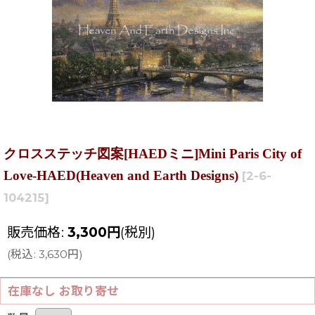
クロスステッチ図案[HAEDミニ]Mini Paris City of
Love-HAED(Heaven and Earth Designs)
[
2-6-
104215
]
販売価格
:
3,300
円
(税別)
(
税込
:
3,630
円
)
在庫なし お取り寄せ