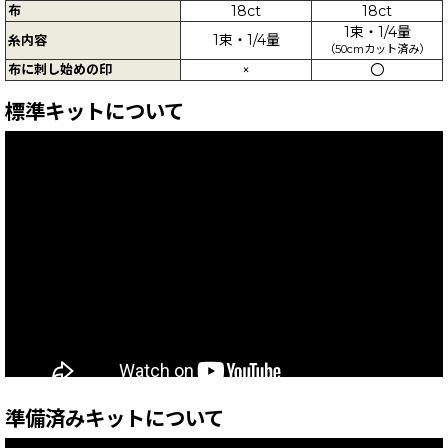
布
18ct
18ct
1束・1/4量
1束・1/4量
糸内容
（50cmカット済み）
布に刺し始めの印
×
〇
標準キットについて
準備済みキットについて