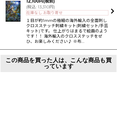
12,100
円
(税別)
(
税込
:
13,310
円
)
在庫なし お取り寄せ
１目が約1mmの極細の海外輸入の全面刺し
クロスステッチ刺繍キット(刺繍セット/手芸
キット)です。 仕上がりはまるで絵画のよう
です！！ 海外輸入のクロスステッチをぜ
ひ、お楽しみください♪ ※布…
この商品を買った人は、こんな商品も買
っています