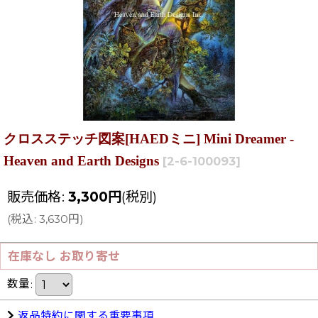
クロスステッチ図案[HAEDミニ] Mini Dreamer -
Heaven and Earth Designs
[
2-6-100093
]
販売価格
:
3,300
円
(税別)
(
税込
:
3,630
円
)
在庫なし お取り寄せ
数量
:
返品特約に関する重要事項