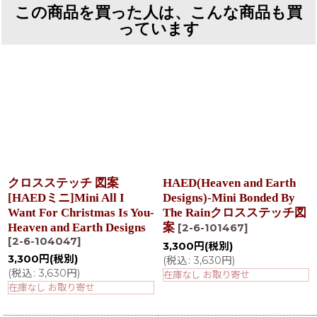
この商品を買った人は、こんな商品も買
っています
クロスステッチ 図案
HAED(Heaven and Earth
[HAEDミニ]Mini All I
Designs)-Mini Bonded By
Want For Christmas Is You-
The Rainクロスステッチ図
Heaven and Earth Designs
案
[
2-6-101467
]
[
2-6-104047
]
3,300
円
(税別)
3,300
円
(税別)
(
税込
:
3,630
円
)
(
税込
:
3,630
円
)
在庫なし お取り寄せ
在庫なし お取り寄せ