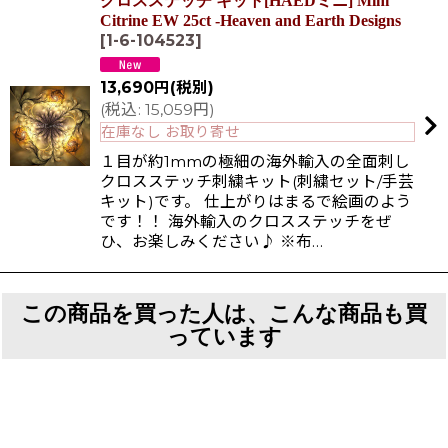
クロスステッチ キット[HAEDミニ] Mini
Citrine EW 25ct -Heaven and Earth Designs
[
1-6-104523
]
13,690
円
(税別)
(
税込
:
15,059
円
)
在庫なし お取り寄せ
１目が約1mmの極細の海外輸入の全面刺し
クロスステッチ刺繍キット(刺繍セット/手芸
キット)です。 仕上がりはまるで絵画のよう
です！！ 海外輸入のクロスステッチをぜ
ひ、お楽しみください♪ ※布…
この商品を買った人は、こんな商品も買
っています