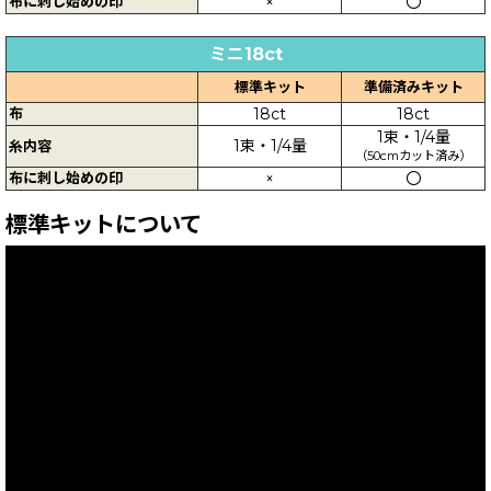
布に刺し始めの印
×
〇
ミニ18ct
標準キット
準備済みキット
布
18ct
18ct
1束・1/4量
1束・1/4量
糸内容
（50cmカット済み）
布に刺し始めの印
×
〇
標準キットについて