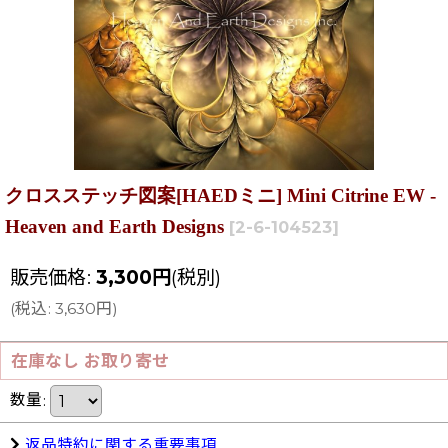
クロスステッチ図案[HAEDミニ] Mini Citrine EW -
Heaven and Earth Designs
[
2-6-104523
]
販売価格
:
3,300
円
(税別)
(
税込
:
3,630
円
)
在庫なし お取り寄せ
数量
:
返品特約に関する重要事項