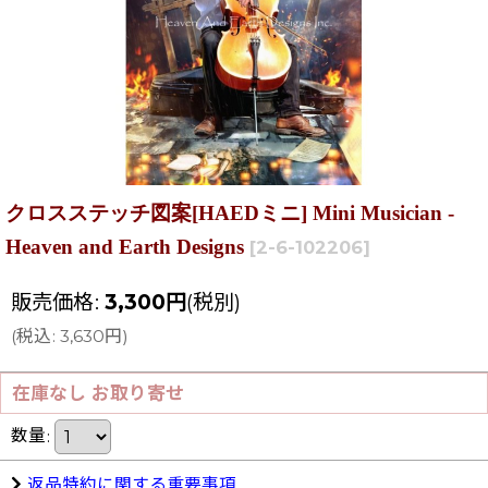
クロスステッチ図案[HAEDミニ] Mini Musician -
Heaven and Earth Designs
[
2-6-102206
]
販売価格
:
3,300
円
(税別)
(
税込
:
3,630
円
)
在庫なし お取り寄せ
数量
:
返品特約に関する重要事項