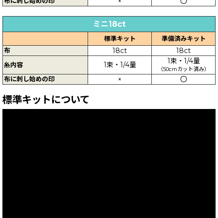
布に刺し始めの印
×
〇
ミニ18ct
標準キット
準備済みキット
布
18ct
18ct
1束・1/4量
1束・1/4量
糸内容
（50cmカット済み）
布に刺し始めの印
×
〇
標準キットについて