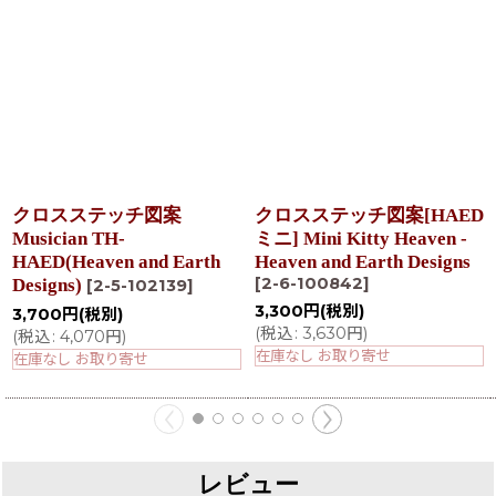
クロスステッチ図案
クロスステッチ図案[HAED
Musician TH-
ミニ] Mini Kitty Heaven -
HAED(Heaven and Earth
Heaven and Earth Designs
[
2-6-100842
]
Designs)
[
2-5-102139
]
3,300
円
(税別)
3,700
円
(税別)
(
税込
:
3,630
円
)
(
税込
:
4,070
円
)
在庫なし お取り寄せ
在庫なし お取り寄せ
レビュー