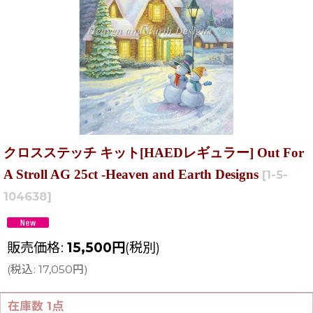
クロスステッチ キット[HAEDレギュラー] Out For
A Stroll AG 25ct -Heaven and Earth Designs
[
1-5-
104638
]
販売価格
:
15,500
円
(税別)
(
税込
:
17,050
円
)
在庫数 1点