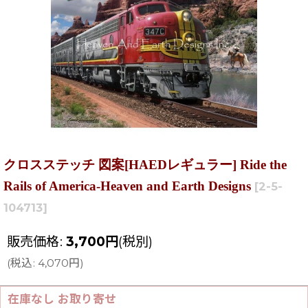
クロスステッチ 図案[HAEDレギュラー] Ride the
Rails of America-Heaven and Earth Designs
[
2-5-
104713
]
販売価格
:
3,700
円
(税別)
(
税込
:
4,070
円
)
在庫なし お取り寄せ