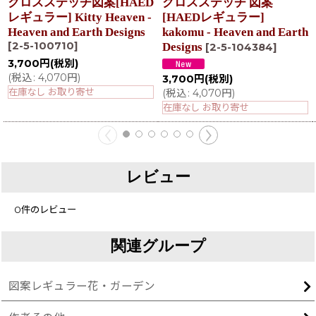
クロスステッチ図案[HAED
クロスステッチ 図案
レギュラー] Kitty Heaven -
[HAEDレギュラー]
Heaven and Earth Designs
kakomu - Heaven and Earth
[
2-5-100710
]
Designs
[
2-5-104384
]
3,700
円
(税別)
(
税込
:
4,070
円
)
3,700
円
(税別)
在庫なし お取り寄せ
(
税込
:
4,070
円
)
在庫なし お取り寄せ
レビュー
0
件のレビュー
関連グループ
図案レギュラー花・ガーデン