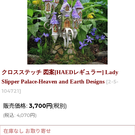
クロスステッチ 図案[HAEDレギュラー] Lady
Slipper Palace-Heaven and Earth Designs
[
2-5-
104721
]
販売価格
:
3,700
円
(税別)
(
税込
:
4,070
円
)
在庫なし お取り寄せ