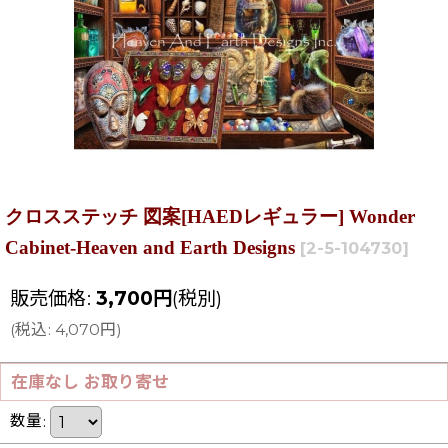
クロスステッチ 図案[HAEDレギュラー] Wonder
Cabinet-Heaven and Earth Designs
[
2-5-104730
]
販売価格
:
3,700
円
(税別)
(
税込
:
4,070
円
)
在庫なし お取り寄せ
数量
: