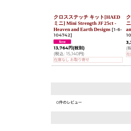
クロスステッチ キット[HAED
ク
ミニ] Mini Strength JF 25ct -
ニ]
Heaven and Earth Designs
an
[
1-6-
104742
]
1
3
13,764
円
(税別)
(
(
税込
:
15,140
円
)
在
在庫なし お取り寄せ
0
件のレビュー