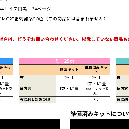
A4サイズ白黒 24ページ
DMC25番刺繍糸90色（この商品には含まれません）
場合は、どうぞお問い合わせください。掲載していない商品も
ミニ25ct
みキッ
準備済みキッ
標準キット
ト
ト
ct
布
25ct
25ct
布
1/4量
1束・1/4量
糸内容
1束・1/4量
糸内容
mカット済
（50cmカット済
）
み）
〇
布に刺し始めの印
×
〇
布に刺
準備済みキットについ