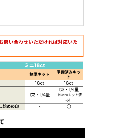
お問い合わせいただければ対応いた
ミニ18ct
準備済みキッ
標準キット
ト
18ct
18ct
1束・1/4量
1束・1/4量
（50cmカット済
み）
し始めの印
×
〇
て