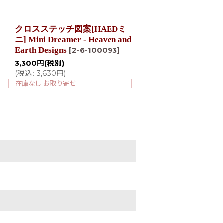
クロスステッチ図案[HAEDミ
クロスステッチ図案[H
ニ] Mini Dreamer - Heaven and
ニ] Mini Musician - He
Earth Designs
Earth Designs
[
2-6-100093
]
[
2-6-10
3,300
円
(税別)
3,300
円
(税別)
(
税込
:
3,630
円
)
(
税込
:
3,630
円
)
在庫なし お取り寄せ
在庫なし お取り寄せ