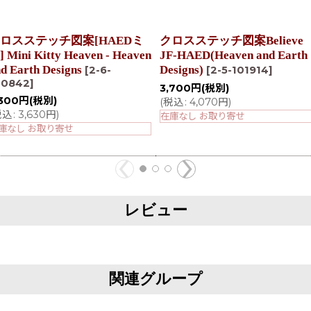
ロスステッチ図案[HAEDミ
クロスステッチ図案Believe
 Mini Kitty Heaven - Heaven
JF-HAED(Heaven and Earth
d Earth Designs
Designs)
[
2-6-
[
2-5-101914
]
00842
]
3,700
円
(税別)
,300
円
(税別)
(
税込
:
4,070
円
)
税込
:
3,630
円
)
在庫なし お取り寄せ
庫なし お取り寄せ
レビュー
関連グループ