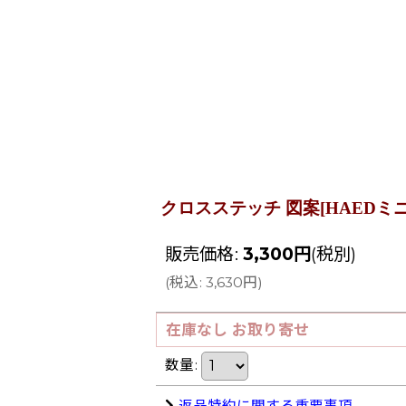
クロスステッチ 図案[HAEDミニ] Mini 
販売価格
:
3,300
円
(税別)
(
税込
:
3,630
円
)
在庫なし お取り寄せ
数量
:
返品特約に関する重要事項