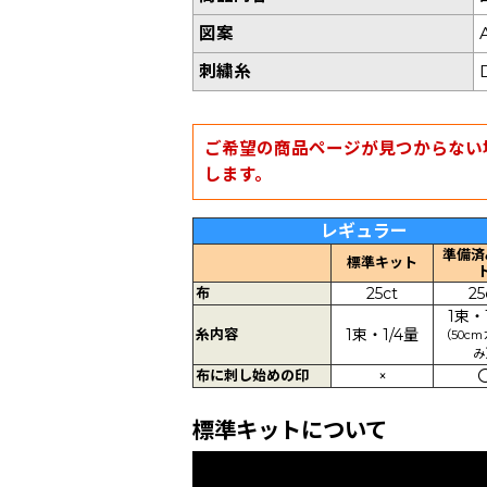
図案
刺繍糸
ご希望の商品ページが見つからない
します。
レギュラー
準備済
標準キット
布
25ct
25
1束・
糸内容
1束・1/4量
（50c
み
布に刺し始めの印
×
標準キットについて