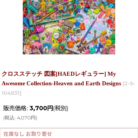
クロスステッチ 図案[HAEDレギュラー] My
Awesome Collection-Heaven and Earth Designs
[
2-5-
104831
]
販売価格
:
3,700
円
(税別)
(
税込
:
4,070
円
)
在庫なし お取り寄せ