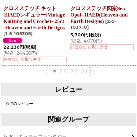
クロスステッチ キット
クロスステッチ図案Sea
[HAEDレギュラー]Vintage
Opal- HAED(Heaven and
Knitting and Crochet- 25ct
Earth Designs)
[
2-5-
103710
]
-Heaven and Earth Designs
[
1-5-105305
]
3,700
円
(税別)
(
税込
:
4,070
円
)
22,236
円
(税別)
在庫なし お取り寄せ
(
税込
:
24,460
円
)
在庫なし お取り寄せ
レビュー
0
件のレビュー
関連グループ
図案レギュラーファンタジー