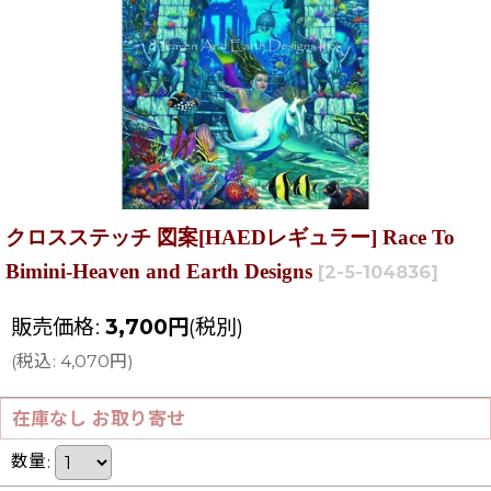
クロスステッチ 図案[HAEDレギュラー] Race To
Bimini-Heaven and Earth Designs
[
2-5-104836
]
販売価格
:
3,700
円
(税別)
(
税込
:
4,070
円
)
在庫なし お取り寄せ
数量
: