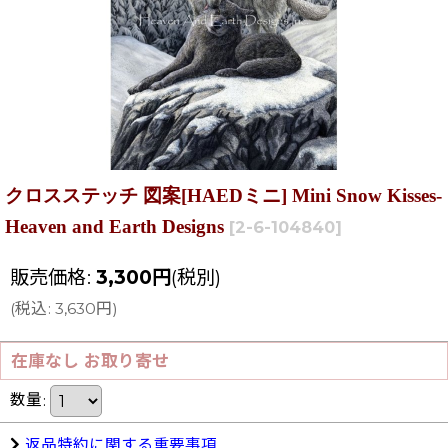
クロスステッチ 図案[HAEDミニ] Mini Snow Kisses-
Heaven and Earth Designs
[
2-6-104840
]
販売価格
:
3,300
円
(税別)
(
税込
:
3,630
円
)
在庫なし お取り寄せ
数量
:
返品特約に関する重要事項