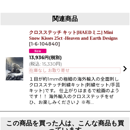
関連商品
クロスステッチ キット[HAEDミニ] Mini
Snow Kisses 25ct -Heaven and Earth Designs
[
1-6-104840
]
13,936
円
(税別)
(
税込
:
15,330
円
)
在庫なし お取り寄せ
１目が約1mmの極細の海外輸入の全面刺し
クロスステッチ刺繍キット(刺繍セット/手芸
キット)です。 仕上がりはまるで絵画のよう
です！！ 海外輸入のクロスステッチをぜ
ひ、お楽しみください♪ ※布…
この商品を買った人は、こんな商品も買
っています