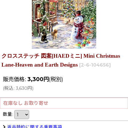
クロスステッチ 図案[HAEDミニ] Mini Christmas
Lane-Heaven and Earth Designs
[
2-6-104656
]
販売価格
:
3,300
円
(税別)
(
税込
:
3,630
円
)
在庫なし お取り寄せ
数量
:
返品特約に関する重要事項