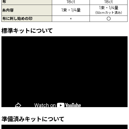
布
18ct
18ct
1束・1/4量
1束・1/4量
糸内容
（50cmカット済み）
布に刺し始めの印
×
〇
標準キットについて
準備済みキットについて