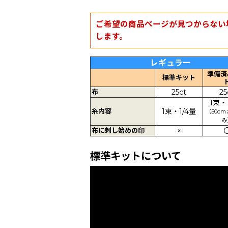
ご希望の商品ページが見つからない
します。
レギュラー
準備済
標準キット
布
25ct
25
1束・
糸内容
1束・1/4量
（50c
み
布に刺し始めの印
×
標準キットについて