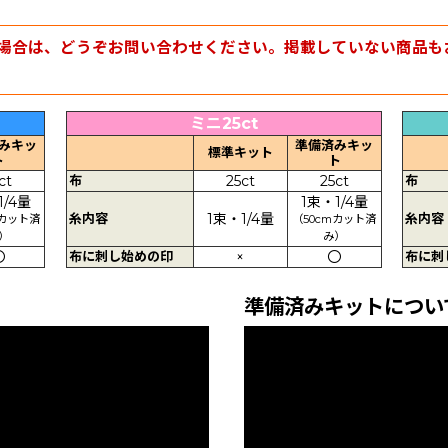
場合は、どうぞお問い合わせください。掲載していない商品も
ミニ25ct
みキッ
準備済みキッ
標準キット
ト
ト
ct
布
25ct
25ct
布
1/4量
1束・1/4量
糸内容
1束・1/4量
糸内容
mカット済
（50cmカット済
）
み）
〇
布に刺し始めの印
×
〇
布に刺
準備済みキットについ