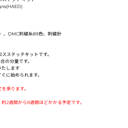
gns(HAED)
地）、DMC刺繍糸89色、刺繍針
クロスステッチキットです。
場合の分量です。
いたします
すぐに始められます。
文を承ります。
約2週間から8週間ほどかかる予定です。