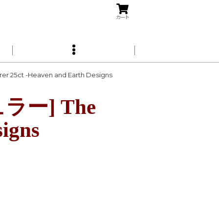
カート
ct -Heaven and Earth Designs
ー] The
igns