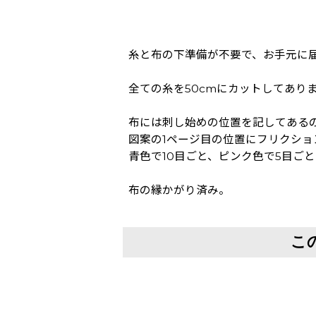
糸と布の下準備が不要で、お手元に
全ての糸を50cmにカットしてあり
布には刺し始めの位置を記してある
図案の1ページ目の位置にフリクシ
青色で10目ごと、ピンク色で5目ご
布の縁かがり済み。
こ