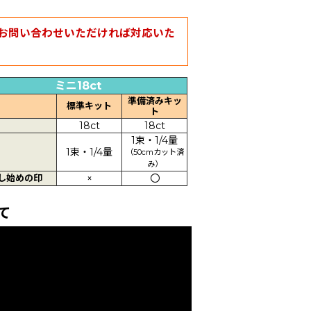
お問い合わせいただければ対応いた
ミニ18ct
準備済みキッ
標準キット
ト
18ct
18ct
1束・1/4量
1束・1/4量
（50cmカット済
み）
し始めの印
×
〇
て