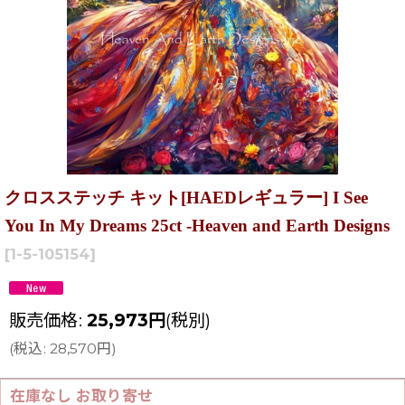
クロスステッチ キット[HAEDレギュラー] I See
You In My Dreams 25ct -Heaven and Earth Designs
[
1-5-105154
]
販売価格
:
25,973
円
(税別)
(
税込
:
28,570
円
)
在庫なし お取り寄せ