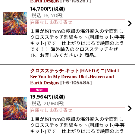
[
1-6-105267
]
Earth Designs
14,700
円
(税別)
(
税込
:
16,170
円
)
在庫なし お取り寄せ
１目が約1mmの極細の海外輸入の全面刺し
クロスステッチ刺繍キット(刺繍セット/手芸
キット)です。 仕上がりはまるで絵画のよう
です！！ 海外輸入のクロスステッチをぜ
ひ、お楽しみください♪ 商品…
クロスステッチ キット[HAEDミニ]Mini I
See You In My Dreams 18ct -Heaven and
[
1-6-105484
]
Earth Designs
19,964
円
(税別)
(
税込
:
21,960
円
)
在庫なし お取り寄せ
１目が約1mmの極細の海外輸入の全面刺し
クロスステッチ刺繍キット(刺繍セット/手芸
キット)です。 仕上がりはまるで絵画のよう