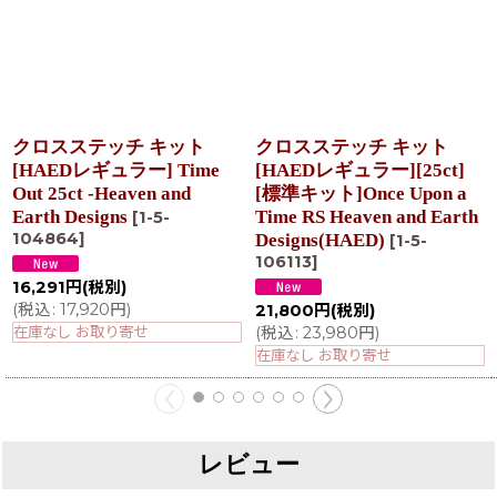
クロスステッチ キット
クロスステッチ キット
[HAEDレギュラー] Time
[HAEDレギュラー][25ct]
Out 25ct -Heaven and
[標準キット]Once Upon a
Earth Designs
Time RS Heaven and Earth
[
1-5-
104864
]
Designs(HAED)
[
1-5-
106113
]
16,291
円
(税別)
(
税込
:
17,920
円
)
21,800
円
(税別)
在庫なし お取り寄せ
(
税込
:
23,980
円
)
在庫なし お取り寄せ
レビュー