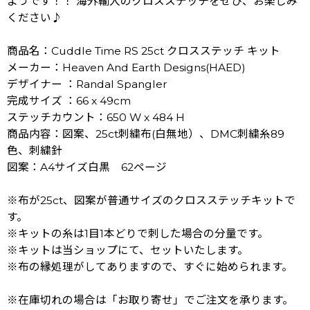
ようです！！ 海外輸入のクロスステッチをぜひ、お楽しみ
ください♪
商品名：Cuddle Time RS 25ct クロスステッチ キット
メーカー：Heaven And Earth Designs(HAED)
デザイナー ：Randal Spangler
完成サイズ ：66 x 49cm
ステッチカウント：650 W x 484 H
商品内容：図案、25ct刺繍布(白無地）、DMC刺繍糸89
色、刺繍針
図案：A4サイズ白黒 62ページ
※布が25ct、図案が普通サイズのクロスステッチキットで
す。
※キットの糸は1目1本どりで刺した場合の分量です。
※キットは当ショップにて、セットいたします。
※布の縁処理がしてありますので、すぐに始められます。
※在庫切れの場合は「お取り寄せ」でご注文を承ります。