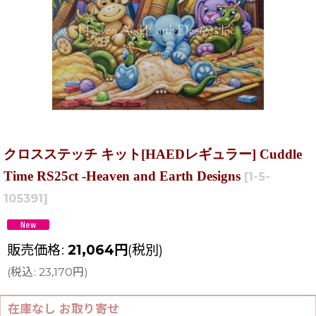
クロスステッチ キット[HAEDレギュラー] Cuddle
Time RS25ct -Heaven and Earth Designs
[
1-5-
105391
]
販売価格
:
21,064
円
(税別)
(
税込
:
23,170
円
)
在庫なし お取り寄せ