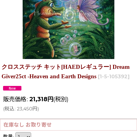
クロスステッチ キット[HAEDレギュラー] Dream
Giver25ct -Heaven and Earth Designs
[
1-5-105392
]
販売価格
:
21,318
円
(税別)
(
税込
:
23,450
円
)
在庫なし お取り寄せ
数量
: