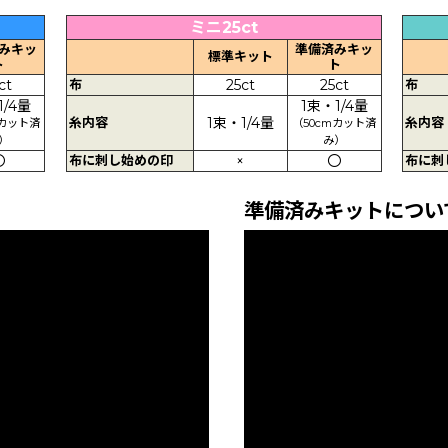
ミニ25ct
みキッ
準備済みキッ
標準キット
ト
ト
ct
布
25ct
25ct
布
1/4量
1束・1/4量
糸内容
1束・1/4量
糸内容
mカット済
（50cmカット済
）
み）
〇
布に刺し始めの印
×
〇
布に刺
準備済みキットについ