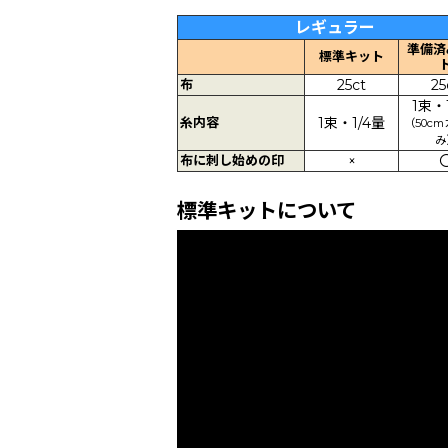
レギュラー
準備済
標準キット
布
25ct
25
1束・
糸内容
1束・1/4量
（50c
み
布に刺し始めの印
×
標準キットについて