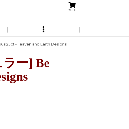
カート
ct -Heaven and Earth Designs
ー] Be
signs