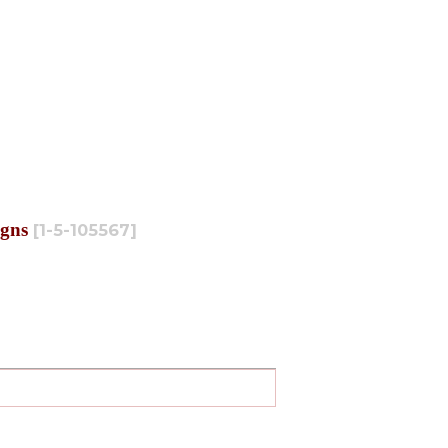
gns
[
1-5-105567
]