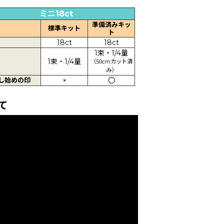
ミニ18ct
準備済みキッ
標準キット
ト
18ct
18ct
1束・1/4量
1束・1/4量
（50cmカット済
み）
し始めの印
×
〇
て