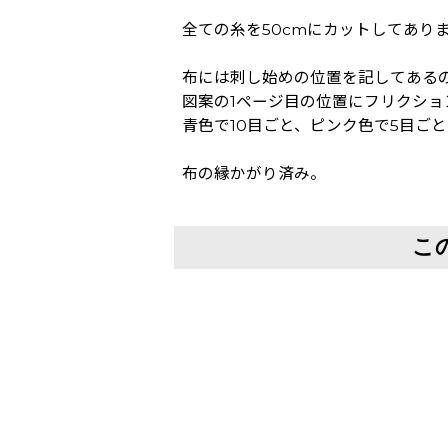
全ての糸を50cmにカットしてあり
布には刺し始めの位置を記してある
図案の1ページ目の位置にフリクシ
青色で10目ごと、ピンク色で5目ご
布の縁かがり済み。
こ