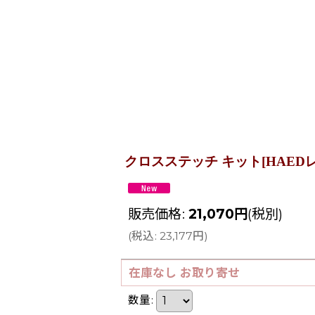
クロスステッチ キット[HAEDレギュラー] 
販売価格
:
21,070
円
(税別)
(
税込
:
23,177
円
)
在庫なし お取り寄せ
数量
: