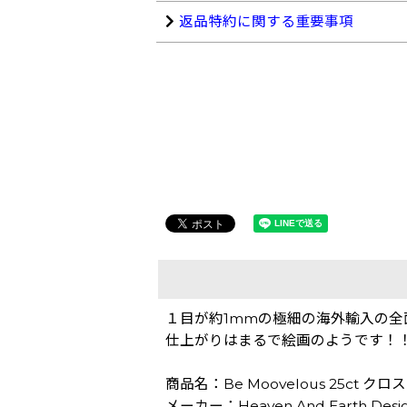
返品特約に関する重要事項
１目が約1mmの極細の海外輸入の全
仕上がりはまるで絵画のようです！
商品名：Be Moovelous 25ct ク
メーカー：Heaven And Earth Desi