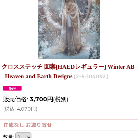
クロスステッチ 図案[HAEDレギュラー] Winter AB
- Heaven and Earth Designs
[
2-5-104092
]
販売価格
:
3,700
円
(税別)
(
税込
:
4,070
円
)
在庫なし お取り寄せ
数量
: