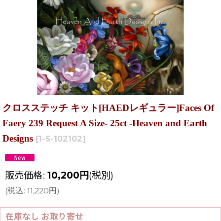
クロスステッチ キット[HAEDレギュラー]Faces Of
Faery 239 Request A Size- 25ct -Heaven and Earth
Designs
[
1-5-102102
]
販売価格
:
10,200
円
(税別)
(
税込
:
11,220
円
)
在庫なし お取り寄せ