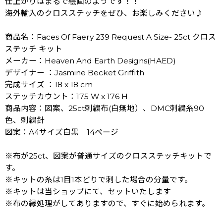
仕上がりはまるで絵画のようです！！
海外輸入のクロスステッチをぜひ、お楽しみください♪
商品名：Faces Of Faery 239 Request A Size- 25ct クロス
ステッチ キット
メーカー：Heaven And Earth Designs(HAED)
デザイナー ：Jasmine Becket Griffith
完成サイズ ：18 x 18 cm
ステッチカウント：175 W x 176 H
商品内容：図案、25ct刺繍布(白無地）、DMC刺繍糸90
色、刺繍針
図案：A4サイズ白黒 14ページ
※布が25ct、図案が普通サイズのクロスステッチキットで
す。
※キットの糸は1目1本どりで刺した場合の分量です。
※キットは当ショップにて、セットいたします
※布の縁処理がしてありますので、すぐに始められます。