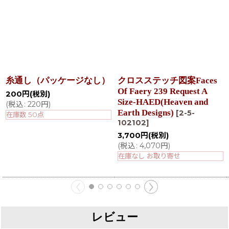
糸通し（パッケージなし）
クロスステッチ図案Faces
Of Faery 239 Request A
200
円
(税別)
Size-HAED(Heaven and
(
税込
:
220
円
)
Earth Designs)
[
2-5-
在庫数 50点
102102
]
3,700
円
(税別)
(
税込
:
4,070
円
)
在庫なし お取り寄せ
レビュー