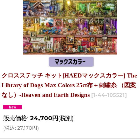
クロスステッチ キット[HAEDマックスカラー] The
Library of Dogs Max Colors 25ct布＋刺繍糸 （図案
なし）-Heaven and Earth Designs
[
1-44-105521
]
販売価格
:
24,700
円
(税別)
(
税込
:
27,170
円
)