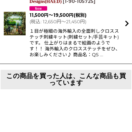
[
1-90-105725
]
Designs(HAED)
11,500
円
～19,500
円
(税別)
(
税込
:
12,650
円
～21,450
円
)
１目が極細の海外輸入の全面刺しクロスス
テッチ刺繍キット(刺繍セット/手芸キット)
です。 仕上がりはまるで絵画のようで
す！！ 海外輸入のクロスステッチをぜひ、
お楽しみください♪ 商品名：QS …
この商品を買った人は、こんな商品も買
っています