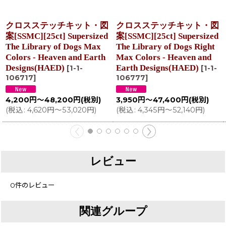
クロスステッチキット・図
クロスステッチキット・図
案[SSMC][25ct] Supersized
案[SSMC][25ct] Supersized
The Library of Dogs Max
The Library of Dogs Right
Colors - Heaven and Earth
Max Colors - Heaven and
Designs(HAED)
Earth Designs(HAED)
[
1-1-
[
1-1-
106717
]
106777
]
4,200
円
～48,200
円
(税別)
3,950
円
～47,400
円
(税別)
(
税込
:
4,620
円
～53,020
円
)
(
税込
:
4,345
円
～52,140
円
)
レビュー
0
件のレビュー
関連グループ