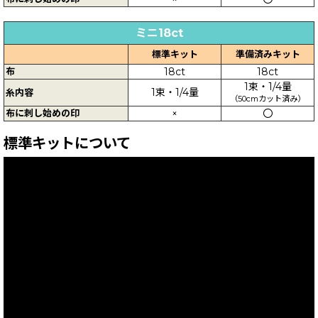
ミニ18ct
標準キット
準備済みキット
布
18ct
18ct
1束・1/4量
1束・1/4量
糸内容
（50cmカット済み）
布に刺し始めの印
×
〇
標準キットについて