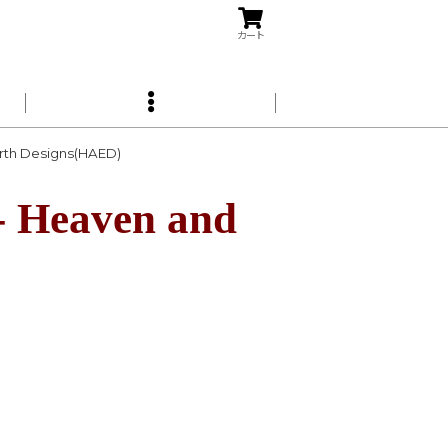
カート
h Designs(HAED)
eaven and