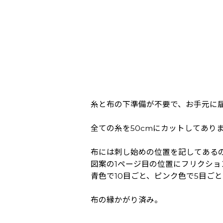
糸と布の下準備が不要で、お手元に
全ての糸を50cmにカットしてあり
布には刺し始めの位置を記してある
図案の1ページ目の位置にフリクシ
青色で10目ごと、ピンク色で5目ご
布の縁かがり済み。