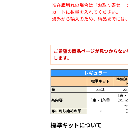
※在庫切れの場合は「お取り寄せ」
カートに数量を入れてください。
海外から輸入のため、納品までには、
ご希望の商品ページが見つからない
します。
レギュラー
準備済
標準キット
布
25ct
25
1束・
糸内容
1束・1/4量
（50c
み
布に刺し始めの印
×
標準キットについて