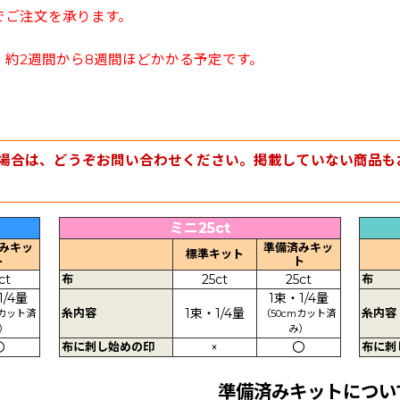
でご注文を承ります。
約2週間から8週間ほどかかる予定です。
場合は、どうぞお問い合わせください。掲載していない商品も
ミニ25ct
みキッ
準備済みキッ
標準キット
ト
ト
ct
布
25ct
25ct
布
1/4量
1束・1/4量
糸内容
1束・1/4量
糸内容
mカット済
（50cmカット済
）
み）
〇
布に刺し始めの印
×
〇
布に刺
準備済みキットについ