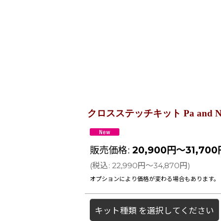
クロスステッチキット Pa and Nana -
販売価格
:
20,900
円
～31,700
(
税込
:
22,990
円
～34,870
円
)
オプションにより価格が変わる場合もあります。
キット種類
を選択してください