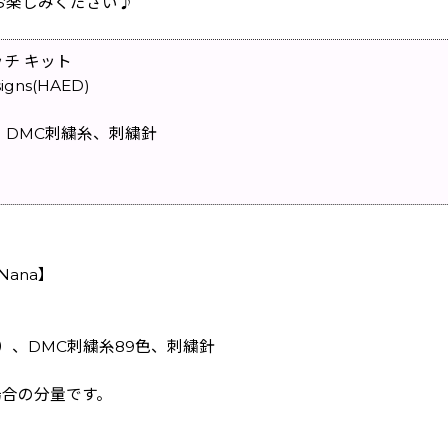
お楽しみください♪
ッチ キット
igns(HAED)
、DMC刺繍糸、刺繍針
Nana】
地）、DMC刺繍糸89色、刺繍針
場合の分量です。