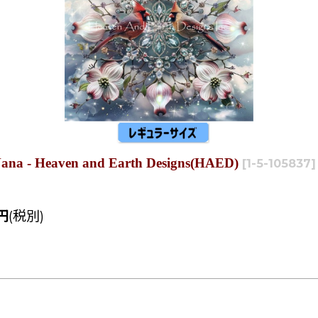
 Heaven and Earth Designs(HAED)
[
1-5-105837
]
円
(税別)