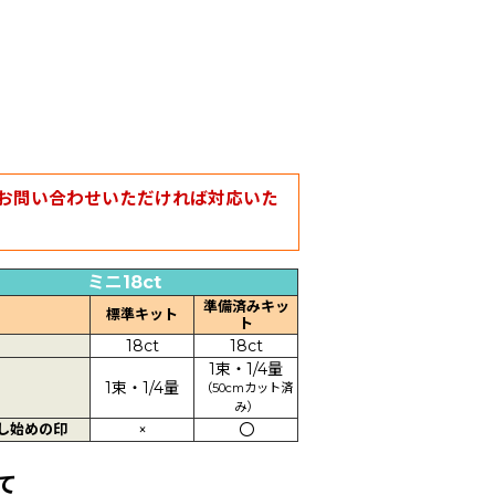
お問い合わせいただければ対応いた
ミニ18ct
準備済みキッ
標準キット
ト
18ct
18ct
1束・1/4量
1束・1/4量
（50cmカット済
み）
し始めの印
×
〇
て