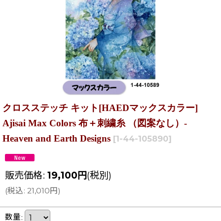
クロスステッチ キット[HAEDマックスカラー]
Ajisai Max Colors 布＋刺繍糸 （図案なし）-
Heaven and Earth Designs
[
1-44-105890
]
販売価格
:
19,100
円
(税別)
(
税込
:
21,010
円
)
数量
: