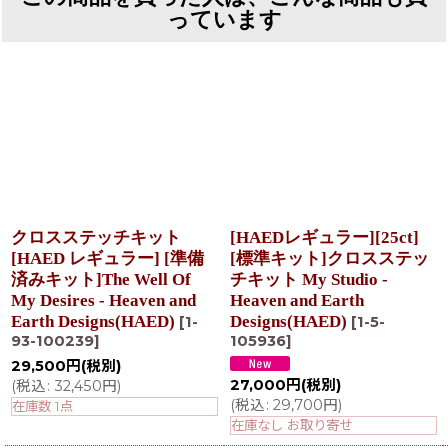
っています
クロスステッチキット
[HAEDレギュラー][25ct]
[HAED レギュラー] [準備
[標準キット]クロスステッ
済みキット]The Well Of
チキット My Studio -
My Desires - Heaven and
Heaven and Earth
Earth Designs(HAED)
Designs(HAED)
[
1-
[
1-5-
93-100239
]
105936
]
29,500
円
(税別)
27,000
円
(税別)
(
税込
:
32,450
円
)
(
税込
:
29,700
円
)
在庫数 1点
在庫なし お取り寄せ