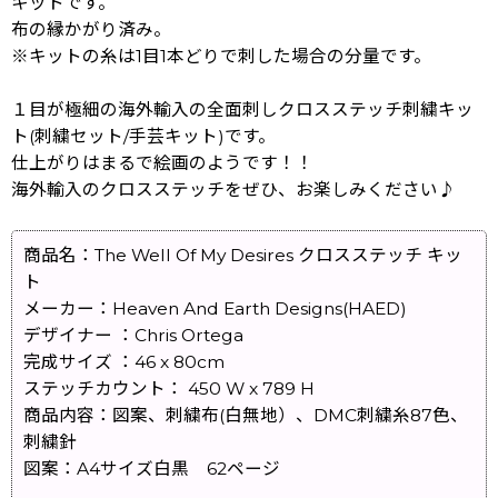
キットです。
布の縁かがり済み。
※キットの糸は1目1本どりで刺した場合の分量です。
１目が極細の海外輸入の全面刺しクロスステッチ刺繍キッ
ト(刺繍セット/手芸キット)です。
仕上がりはまるで絵画のようです！！
海外輸入のクロスステッチをぜひ、お楽しみください♪
商品名：The Well Of My Desires クロスステッチ キッ
ト
メーカー：Heaven And Earth Designs(HAED)
デザイナー ：Chris Ortega
完成サイズ ：46 x 80cm
ステッチカウント： 450 W x 789 H
商品内容：図案、刺繍布(白無地）、DMC刺繍糸87色、
刺繍針
図案：A4サイズ白黒 62ページ