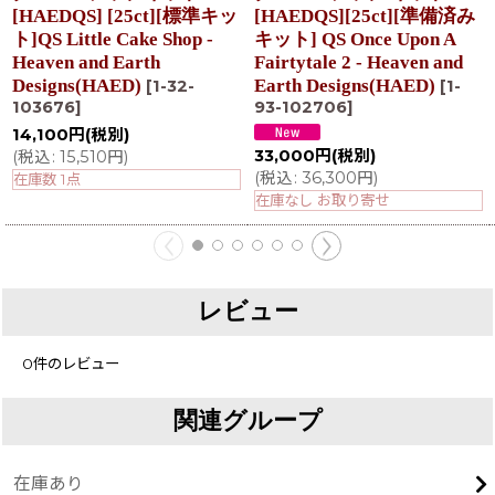
[HAEDQS] [25ct][標準キッ
[HAEDQS][25ct][準備済み
ト]QS Little Cake Shop -
キット] QS Once Upon A
Heaven and Earth
Fairtytale 2 - Heaven and
Designs(HAED)
Earth Designs(HAED)
[
1-32-
[
1-
103676
]
93-102706
]
14,100
円
(税別)
33,000
円
(税別)
(
税込
:
15,510
円
)
(
税込
:
36,300
円
)
在庫数 1点
在庫なし お取り寄せ
レビュー
0
件のレビュー
関連グループ
在庫あり