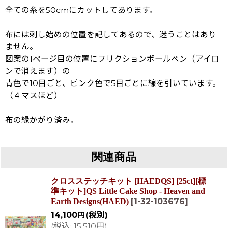
全ての糸を50cmにカットしてあります。
布には刺し始めの位置を記してあるので、迷うことはあり
ません。
図案の1ページ目の位置にフリクションボールペン（アイロ
ンで消えます）の
青色で10目ごと、ピンク色で5目ごとに線を引いています。
（４マスほど）
布の縁かがり済み。
関連商品
クロスステッチキット [HAEDQS] [25ct][標
準キット]QS Little Cake Shop - Heaven and
[
1-32-103676
]
Earth Designs(HAED)
14,100
円
(税別)
(
税込
:
15,510
円
)