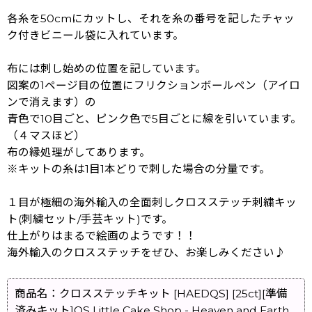
各糸を50cmにカットし、それを糸の番号を記したチャッ
ク付きビニール袋に入れています。
布には刺し始めの位置を記しています。
図案の1ページ目の位置にフリクションボールペン（アイロ
ンで消えます）の
青色で10目ごと、ピンク色で5目ごとに線を引いています。
（４マスほど）
布の縁処理がしてあります。
※キットの糸は1目1本どりで刺した場合の分量です。
１目が極細の海外輸入の全面刺しクロスステッチ刺繍キッ
ト(刺繍セット/手芸キット)です。
仕上がりはまるで絵画のようです！！
海外輸入のクロスステッチをぜひ、お楽しみください♪
商品名：クロスステッチキット [HAEDQS] [25ct][準備
済みキット]QS Little Cake Shop - Heaven and Earth