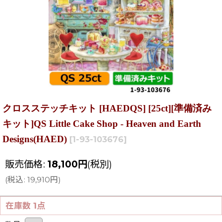
クロスステッチキット [HAEDQS] [25ct][準備済み
キット]QS Little Cake Shop - Heaven and Earth
Designs(HAED)
[
1-93-103676
]
販売価格
:
18,100
円
(税別)
(
税込
:
19,910
円
)
在庫数 1点