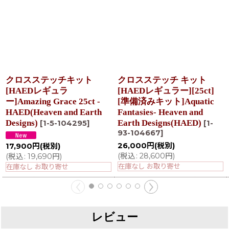
クロスステッチキット
クロスステッチ キット
[HAEDレギュラ
[HAEDレギュラー][25ct]
ー]Amazing Grace 25ct -
[準備済みキット]Aquatic
HAED(Heaven and Earth
Fantasies- Heaven and
Designs)
Earth Designs(HAED)
[
1-5-104295
]
[
1-
93-104667
]
26,000
円
(税別)
17,900
円
(税別)
(
税込
:
28,600
円
)
(
税込
:
19,690
円
)
在庫なし お取り寄せ
在庫なし お取り寄せ
レビュー