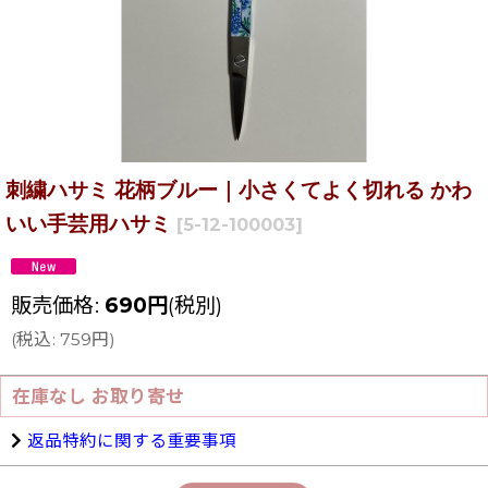
刺繍ハサミ 花柄ブルー｜小さくてよく切れる かわ
いい手芸用ハサミ
[
5-12-100003
]
販売価格
:
690
円
(税別)
(
税込
:
759
円
)
在庫なし お取り寄せ
返品特約に関する重要事項