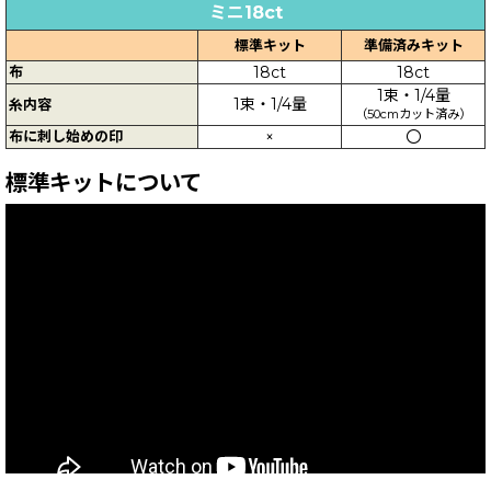
ミニ18ct
標準キット
準備済みキット
布
18ct
18ct
1束・1/4量
1束・1/4量
糸内容
（50cmカット済み）
布に刺し始めの印
×
〇
標準キットについて