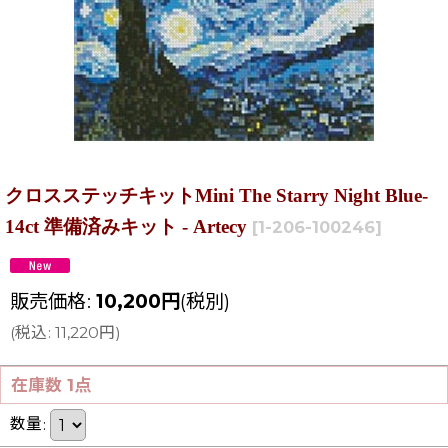
クロスステッチキットMini The Starry Night Blue-
14ct 準備済みキット - Artecy
[
1-206-100246
]
販売価格
:
10,200
円
(税別)
(
税込
:
11,220
円
)
在庫数 1点
数量
: