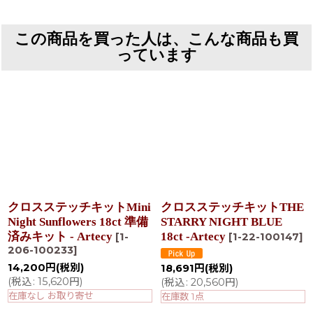
この商品を買った人は、こんな商品も買
っています
クロスステッチキットMini
クロスステッチキットTHE
Night Sunflowers 18ct 準備
STARRY NIGHT BLUE
済みキット - Artecy
18ct -Artecy
[
1-
[
1-22-100147
]
206-100233
]
14,200
円
(税別)
18,691
円
(税別)
(
税込
:
15,620
円
)
(
税込
:
20,560
円
)
在庫なし お取り寄せ
在庫数 1点