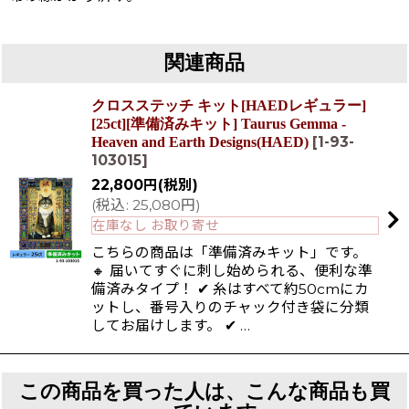
関連商品
クロスステッチ キット[HAEDレギュラー]
[25ct][準備済みキット] Taurus Gemma -
[
1-93-
Heaven and Earth Designs(HAED)
103015
]
22,800
円
(税別)
(
税込
:
25,080
円
)
在庫なし お取り寄せ
こちらの商品は「準備済みキット」です。
🔸 届いてすぐに刺し始められる、便利な準
備済みタイプ！ ✔ 糸はすべて約50cmにカ
ットし、番号入りのチャック付き袋に分類
してお届けします。 ✔ …
この商品を買った人は、こんな商品も買