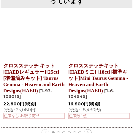
っています
クロスステッチ キット
クロスステッチキット
[HAEDレギュラー][25ct]
[HAEDミニ] [18ct][標準キ
[準備済みキット] Taurus
ット]Mini Taurus Gemma -
Gemma - Heaven and Earth
Heaven and Earth
Designs(HAED)
Designs(HAED)
[
1-93-
[
1-6-
103015
]
104545
]
22,800
円
(税別)
16,800
円
(税別)
(
税込
:
25,080
円
)
(
税込
:
18,480
円
)
在庫なし お取り寄せ
在庫数 1点