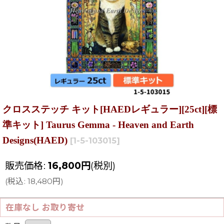
クロスステッチ キット[HAEDレギュラー][25ct][標
準キット] Taurus Gemma - Heaven and Earth
Designs(HAED)
[
1-5-103015
]
販売価格
:
16,800
円
(税別)
(
税込
:
18,480
円
)
在庫なし お取り寄せ