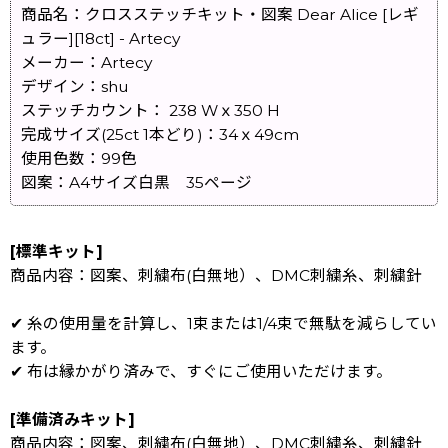
商品名：クロスステッチキット・図案 Dear Alice [レギ
ュラー][18ct] - Artecy
メーカー：Artecy
デザイン：shu
ステッチカウント： 238 Wｘ350 H
完成サイズ(25ct 1本どり)：34ｘ49cm
使用色数：99色
図案：A4サイズ白黒 35ページ
[標準キット]
商品内容：図案、刺繍布(白無地）、DMC刺繍糸、刺繍針
✔ 糸の使用量を計算し、1束または1/4束で無駄を減らしてい
ます。
✔ 布は縁かがり済みで、すぐにご使用いただけます。
[準備済みキット]
商品内容：図案、刺繍布(白無地）、DMC刺繍糸、刺繍針