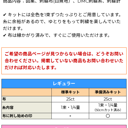
商品内容：図案、刺繍布(白無地）、DMC刺繍糸、刺繍針
✔ キットには全色を1束ずつたっぷりとご用意しています。
糸に余裕があるので、ゆとりをもって刺繍を楽しんでいた
だけます。
✔ 布は縁かがり済みで、すぐにご使用いただけます。
ご希望の商品ページが見つからない場合は、どうぞお問い
合わせください。掲載していない商品もお問い合わせいた
だければ対応いたします。
レギュラー
標準キット
準備済みキット
布
25ct
25ct
1束・1/4量
1束・1/4量
糸内容
（50cmカット済み）
布に刺し始めの印
×
〇