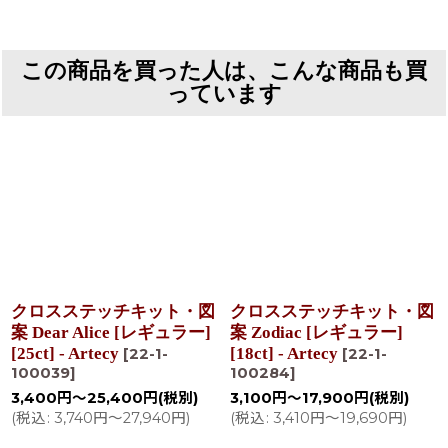
この商品を買った人は、こんな商品も買
っています
クロスステッチキット・図
クロスステッチキット・図
案 Dear Alice [レギュラー]
案 Zodiac [レギュラー]
[25ct] - Artecy
[18ct] - Artecy
[
22-1-
[
22-1-
100039
]
100284
]
3,400
円
～25,400
円
(税別)
3,100
円
～17,900
円
(税別)
(
税込
:
3,740
円
～27,940
円
)
(
税込
:
3,410
円
～19,690
円
)