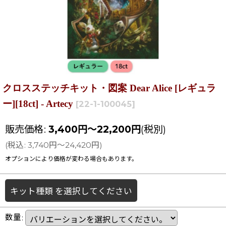
クロスステッチキット・図案 Dear Alice [レギュラ
ー][18ct] - Artecy
[
22-1-100045
]
販売価格
:
3,400
円
～22,200
円
(税別)
(
税込
:
3,740
円
～24,420
円
)
オプションにより価格が変わる場合もあります。
キット種類
を選択してください
数量
: